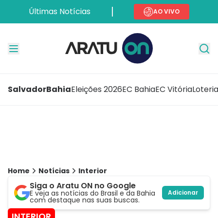
Últimas Notícias
AO VIVO
Salvador
Bahia
Eleições 2026
EC Bahia
EC Vitória
Loteri
Home
Notícias
Interior
Siga o Aratu ON no Google
E veja as notícias do Brasil e da Bahia
Adicionar
com destaque nas suas buscas.
INTERIOR