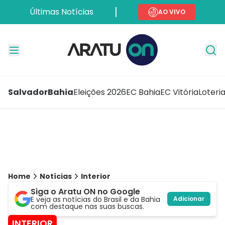
Últimas Notícias
AO VIVO
Salvador
Bahia
Eleições 2026
EC Bahia
EC Vitória
Loteri
Home
Notícias
Interior
Siga o Aratu ON no Google
E veja as notícias do Brasil e da Bahia
Adicionar
com destaque nas suas buscas.
INTERIOR