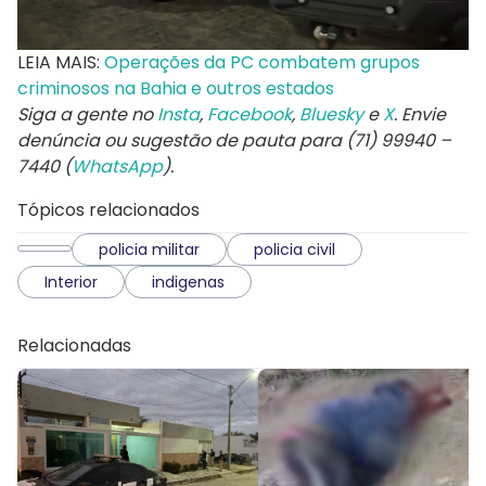
LEIA MAIS:
Operações da PC combatem grupos
criminosos na Bahia e outros estados
Siga a gente no
Insta
,
Facebook
,
Bluesky
e
X
. Envie
denúncia ou sugestão de pauta para (71) 99940 –
7440 (
WhatsApp
).
Tópicos relacionados
policia militar
policia civil
Interior
indigenas
Relacionadas