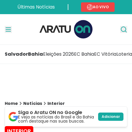
Últimas Notícias
AO VIVO
Salvador
Bahia
Eleições 2026
EC Bahia
EC Vitória
Loteri
Home
Notícias
Interior
Siga o Aratu ON no Google
E veja as notícias do Brasil e da Bahia
Adicionar
com destaque nas suas buscas.
INTERIOR