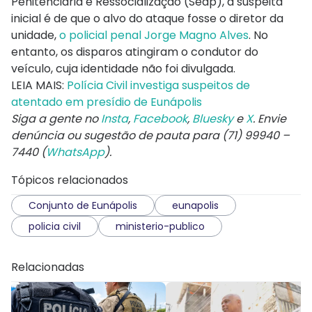
Penitenciária e Ressocialização (Seap), a suspeita
inicial é de que o alvo do ataque fosse o diretor da
unidade,
o policial penal Jorge Magno Alves
. No
entanto, os disparos atingiram o condutor do
veículo, cuja identidade não foi divulgada.
LEIA MAIS:
Polícia Civil investiga suspeitos de
atentado em presídio de Eunápolis
Siga a gente no
Insta
,
Facebook
,
Bluesky
e
X
. Envie
denúncia ou sugestão de pauta para (71) 99940 –
7440 (
WhatsApp
).
Tópicos relacionados
Conjunto de Eunápolis
eunapolis
policia civil
ministerio-publico
Relacionadas