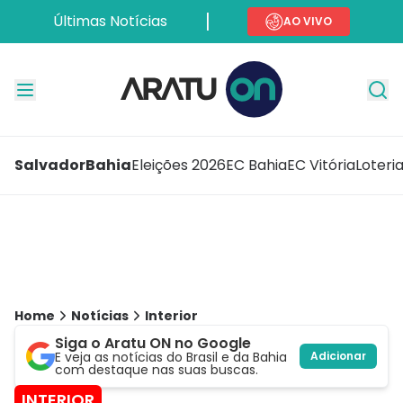
Últimas Notícias
AO VIVO
Salvador
Bahia
Eleições 2026
EC Bahia
EC Vitória
Loteri
Home
Notícias
Interior
Siga o Aratu ON no Google
E veja as notícias do Brasil e da Bahia
Adicionar
com destaque nas suas buscas.
INTERIOR