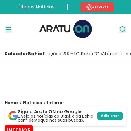
Últimas Notícias
AO VIVO
Salvador
Bahia
Eleições 2026
EC Bahia
EC Vitória
Loteri
Home
Notícias
Interior
Siga o Aratu ON no Google
E veja as notícias do Brasil e da Bahia
Adicionar
com destaque nas suas buscas.
INTERIOR