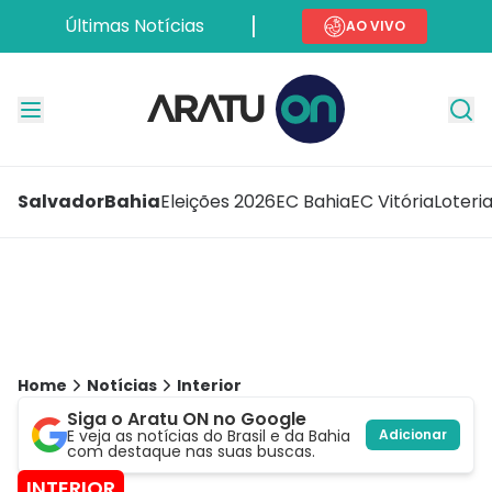
Últimas Notícias
AO VIVO
Salvador
Bahia
Eleições 2026
EC Bahia
EC Vitória
Loteri
Home
Notícias
Interior
Siga o Aratu ON no Google
E veja as notícias do Brasil e da Bahia
Adicionar
com destaque nas suas buscas.
INTERIOR