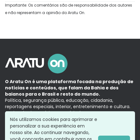
Importante: Os comentários são de responsabilidade dos autores
e não representam a opinião do Aratu On.
O Aratu On é uma plataforma focada na produção de
notícias e conteúdos, que falam da Bahia e dos
baianos para o Brasil e resto do mundo.
Política, segurança pública, educação, cidadania,
reportagens especiais, interior, entretenimento e cultura.
Aqui, tudo vira notícia e a notícia é no tempo presente,
com a credibilidade do
Grupo Aratu.
Nós utilizamos cookies para aprimorar e
Grupo Aratu
Política de privacidade
Anuncie conosco
personalizar a sua experiência em
nosso site. Ao continuar navegando,
você concorda em contribuir para os