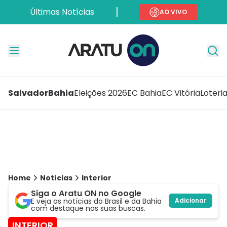
Últimas Notícias
AO VIVO
Salvador
Bahia
Eleições 2026
EC Bahia
EC Vitória
Loteri
Home
Notícias
Interior
Siga o Aratu ON no Google
E veja as notícias do Brasil e da Bahia
Adicionar
com destaque nas suas buscas.
INTERIOR