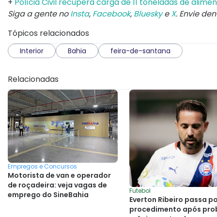
+
Polícia Civil recupera carga de 11 toneladas de alim
Siga a gente no
Insta
,
Facebook
,
Bluesky
e
X
. Envie de
Tópicos relacionados
Interior
Bahia
feira-de-santana
Relacionadas
Empregos e Concursos
Motorista de van e operador
de roçadeira: veja vagas de
Futebol
emprego do SineBahia
Everton Ribeiro passa p
procedimento após pro