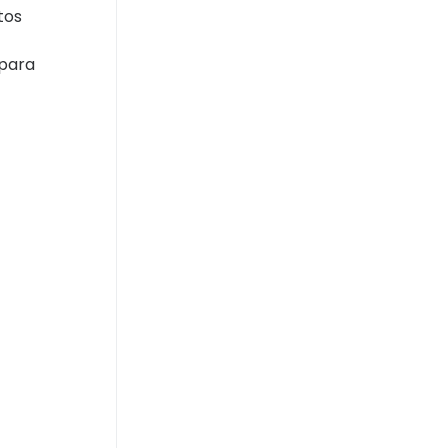
tos
 para