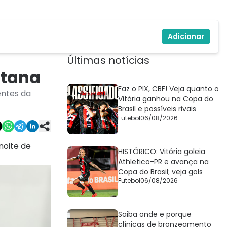
Adicionar
Últimas notícias
ntana
Faz o PIX, CBF! Veja quanto o
entes da
Vitória ganhou na Copa do
Brasil e possíveis rivais
Futebol
06/08/2026
 noite de
HISTÓRICO: Vitória goleia
Athletico-PR e avança na
Copa do Brasil; veja gols
Futebol
06/08/2026
Saiba onde e porque
clínicas de bronzeamento