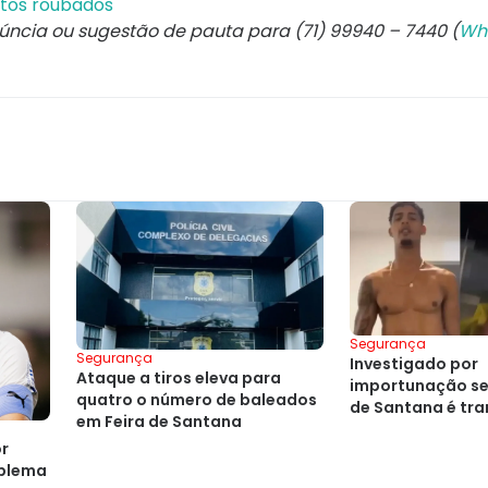
entos roubados
núncia ou sugestão de pauta para (71) 99940 – 7440 (
Wh
Segurança
Segurança
Investigado por
Ataque a tiros eleva para
importunação se
quatro o número de baleados
de Santana é tra
em Feira de Santana
presídio
or
blema