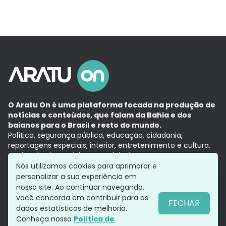
O Aratu On é uma plataforma focada na produção de
notícias e conteúdos, que falam da Bahia e dos
baianos para o Brasil e resto do mundo.
Política, segurança pública, educação, cidadania,
reportagens especiais, interior, entretenimento e cultura.
Aqui, tudo vira notícia e a notícia é no tempo presente,
com a credibilidade do
Grupo Aratu.
Nós utilizamos cookies para aprimorar e
Grupo Aratu
Política de privacidade
Anuncie conosco
personalizar a sua experiência em
nosso site. Ao continuar navegando,
você concorda em contribuir para os
FECHAR
dados estatísticos de melhoria.
Siga-nos
Conheça nossa
Política de