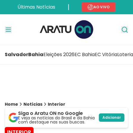
Últimas Notícias
AO VIVO
Salvador
Bahia
Eleições 2026
EC Bahia
EC Vitória
Loteri
Home
Notícias
Interior
Siga o Aratu ON no Google
E veja as notícias do Brasil e da Bahia
Adicionar
com destaque nas suas buscas.
INTERIOR