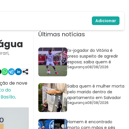
Adicionar
Últimas notícias
 água
Ex-jogador do Vitória é
ari,
preso suspeito de agredir
esposa; saiba quem é
Segurança
08/08/2026
ução de nove
Saiba quem é mulher morta
to do
pelo marido dentro de
asílio,
apartamento em Salvador
Segurança
08/08/2026
Homem é encontrado
morto com mãos e pés