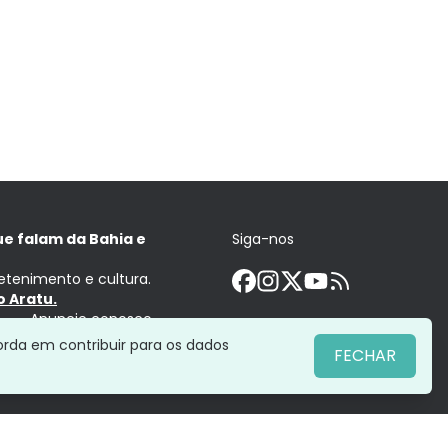
ue falam da Bahia e
Siga-nos
retenimento e cultura.
 Aratu.
Anuncie conosco
orda em contribuir para os dados
FECHAR