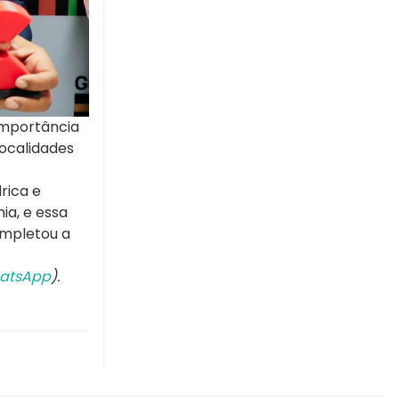
 importância
localidades
rica e
ia, e essa
ompletou a
atsApp
).