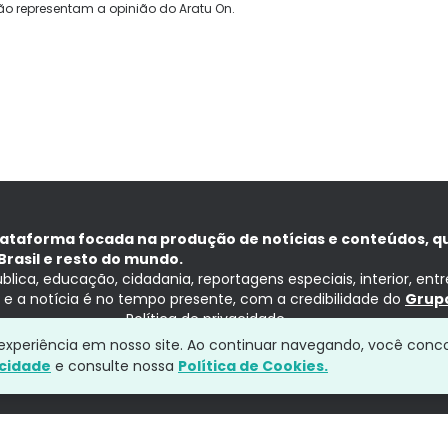
ão representam a opinião do Aratu On.
lataforma focada na produção de notícias e conteúdos, q
Brasil e resto do mundo.
ública, educação, cidadania, reportagens especiais, interior, ent
ia e a notícia é no tempo presente, com a credibilidade do
Grupo
Política de privacidade
a experiência em nosso site. Ao continuar navegando, você conc
acidade
e consulte nossa
Política de Cookies.