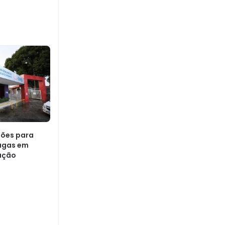
ções para
vagas em
ação