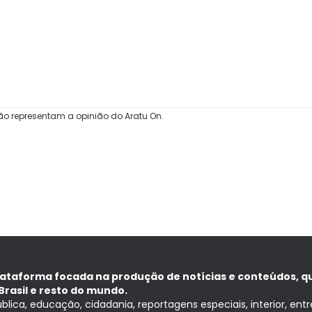
ão representam a opinião do Aratu On.
lataforma focada na produção de notícias e conteúdos, q
Brasil e resto do mundo.
ública, educação, cidadania, reportagens especiais, interior, ent