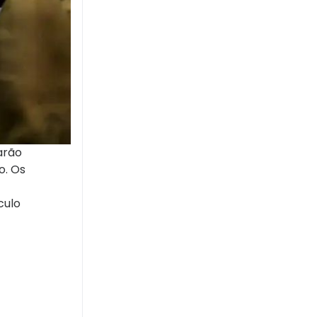
arão
o. Os
culo