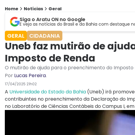
Home
Notícias
Geral
Siga o Aratu ON no Google
E veja as notícias do Brasil e da Bahia com destaque n
GERAL
CIDADANIA
Uneb faz mutirão de ajud
Imposto de Renda
O mutirão de ajuda para o preenchimento do Imposto d
Por
Lucas Pereira
.
17/04/2025 21h02
A
Universidade do Estado da Bahia
(Uneb) irá promover,
contribuintes no preenchimento da Declaração do Impo
no Laboratório de Ciências Contábeis do Campus I, em