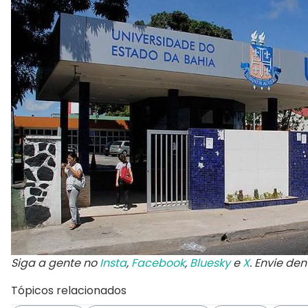
Siga a gente no
Insta
,
Facebook
,
Bluesky
e
X
. Envie de
Tópicos relacionados