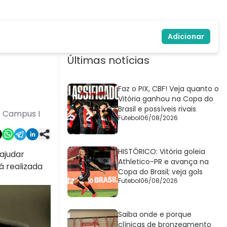
Adicionar
Últimas notícias
Faz o PIX, CBF! Veja quanto o
Vitória ganhou na Copa do
Brasil e possíveis rivais
o Campus I
Futebol
06/08/2026
HISTÓRICO: Vitória goleia
 ajudar
Athletico-PR e avança na
á realizada
Copa do Brasil; veja gols
Futebol
06/08/2026
Saiba onde e porque
clínicas de bronzeamento