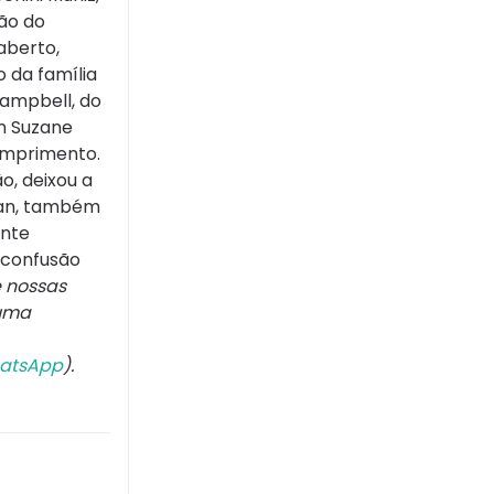
ão do
aberto,
o da família
Campbell, do
om Suzane
umprimento.
o, deixou a
ian, também
ente
 confusão
 nossas
 uma
atsApp
).