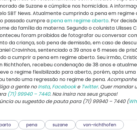
orado de Suzane e cúmplice nos homicídios. A informaç
pelo SBT News. Atualmente cumprindo a pena em regime 
ano passado cumpre a
pena em regime aberto
. Por decisã
me da família da materna. Segundo o colunista Ulisses 
aconteceu foram proibidos de fotografar ou conversar c
ento da criança, sob pena de demissão, em caso de desc
Daniel Cravinhos, sentenciado a 39 anos e 6 meses de prisã
do a cumprir a pena em regime aberto. Seu irmão, Crist
Von Richthofen, recebeu condenação de 38 anos e atualm
e o regime flexibilizado para aberto, porém, após uma
abou tendo uma regressão no regime de pena.
Acompanhe
 Siga a gente no
Insta
,
Facebook
e
Twitter
. Quer mandar
ara
(71) 99940 – 7440
. Nos insira nos seus grupos!
núncia ou sugestão de pauta para (71) 99940 – 7440 (
Wh
parto
pena
suzane
von-richthofen