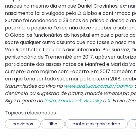
nasceu no mesmo dia em que Daniel Cravinhos, ex-nam
nascimento foi divulgada pelo O Globo e confirmada 
Suzane foi condenada a 39 anos de prisão e desde o 
paterna, o pequeno Felipe não deve receber o sobreno
O Globo, os funcionários do hospital em que o parto 
sobre qualquer outro assunto que não fosse o nascim
Von Richthofen ficou dois dias internada. Por sua vez, 
penitenciária de Tremembé em 2017, após ser autoriza
participante dos assassinatos de Manfred e Marísia 
cumpre-a em regime semi-aberto. Em 2017 também tev
em que teria tentado subornar policiais, em 2018, ac
transmissões ao vivo no
www.aratuon.com.br/aovivo
.
denúncia ou sugestão de pauta, mande WhatsApp p
Siga a gente no
Insta
,
Facebook
,
Bluesky
e
X
. Envie de
Tópicos relacionados
cravinhos
filho
matou-os-pais-crime