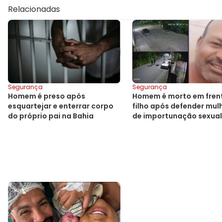
Relacionadas
Segurança
Segurança
Homem é preso após
Homem é morto em fren
esquartejar e enterrar corpo
filho após defender mul
do próprio pai na Bahia
de importunação sexual