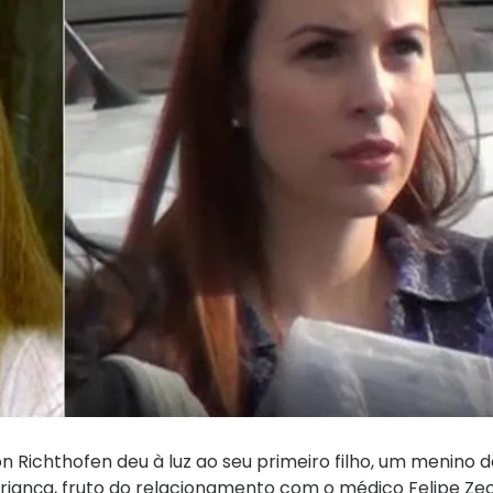
n Richthofen deu à luz ao seu primeiro filho, um menino
A criança, fruto do relacionamento com o médico Felipe Zec