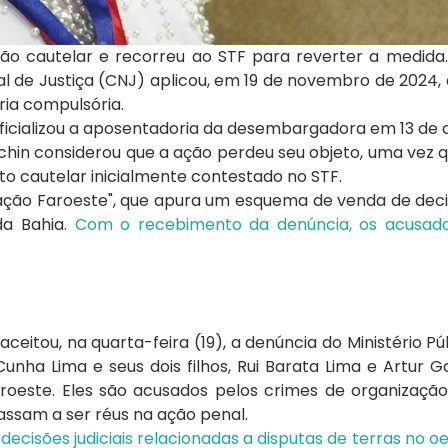
ão cautelar e recorreu ao STF para reverter a medida.
l de Justiça (CNJ) aplicou, em 19 de novembro de 2024,
ia compulsória.
 oficializou a aposentadoria da desembargadora em 13 d
achin considerou que a ação perdeu seu objeto, uma vez 
o cautelar inicialmente contestado no STF.
ão Faroeste", que apura um esquema de venda de decisõ
da Bahia.
Com o recebimento da denúncia, os acusad
aceitou, na quarta-feira (19), a denúncia do Ministério Pú
ha Lima e seus dois filhos, Rui Barata Lima e Artur G
roeste. Eles são acusados pelos crimes de organização
assam a ser réus na ação penal.
isões judiciais relacionadas a disputas de terras no oe