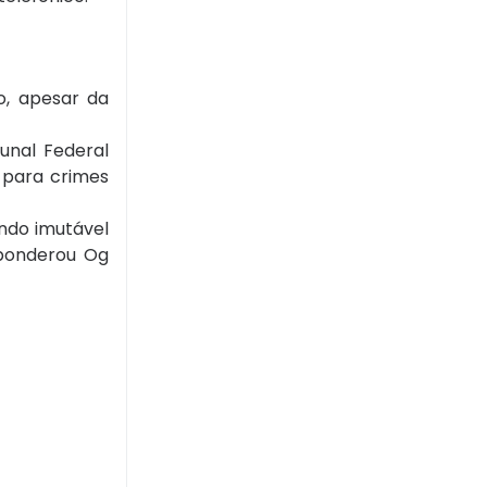
o, apesar da
unal Federal
 para crimes
ndo imutável
 ponderou Og