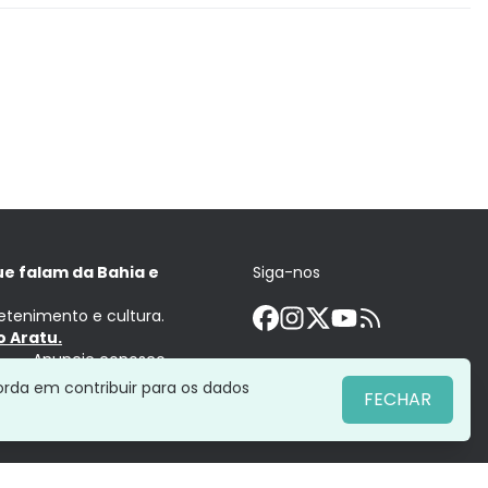
ue falam da Bahia e
Siga-nos
retenimento e cultura.
 Aratu.
Anuncie conosco
orda em contribuir para os dados
FECHAR