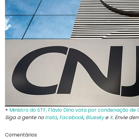
+
Ministro do STF, Flávio Dino vota por condenação de 
Siga a gente no
Insta
,
Facebook
,
Bluesky
e
X
. Envie de
Comentários