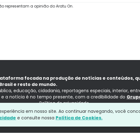
ão representam a opinião do Aratu On.
lataforma focada na produção de notícias e conteúdos, q
Brasil e resto do mundo.
ública, educação, cidadania, reportagens especiais, interior, ent
ia e a notícia é no tempo presente, com a credibilidade do
Grupo
Política de privacidade
a experiência em nosso site. Ao continuar navegando, você conc
acidade
e consulte nossa
Política de Cookies.