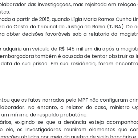
aborador das investigações, mas rejeitada em relação a
tas.
mada a partir de 2015, quando Lígia Maria Ramos Cunha L
 do Oeste do Tribunal de Justiça da Bahia (TJBA). De 
a obter decisões favoráveis sob a relatoria da magist
dquiriu um veículo de R$ 145 mil um dia após a magist
esembargadora também é acusada de tentar obstruir as 
ata de sua prisão. Em sua residência, foram encontra
tou que os fatos narrados pelo MPF não configuram cri
aborador. No entanto, o relator do caso, ministro O
e um mínimo de respaldo probatório.
rios, exigindo-se que a denúncia esteja acompanha
o ele, os investigadores reuniram elementos que c
rmações obtidas por meio da quebra de sigilo bancário e 