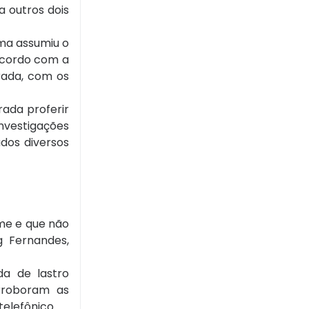
 outros dois
ima assumiu o
acordo com a
rada, com os
rada proferir
investigações
dos diversos
me e que não
g Fernandes,
da de lastro
orroboram as
telefônico.