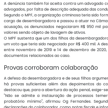
A denúncia também foi aceita contra um advogado col
advogados, por falta de descrição adequada das condu
Segundo o MPF, a organização criminosa teria sido for
cargo de desembargadora e passou a atuar na Câmara
acusação, os denunciados negociaram R$ 950 mil par
valores sendo objeto de lavagem de ativos.
O MPF sustenta que um dos filhos da desembargadora a
um voto que teria sido negociado por R$ 400 mil. A d
entre novembro de 2019 e 14 de dezembro de 2020, d
documentos relacionados ao caso.
Provas corroboram colaboração
A defesa da desembargadora e de seus filhos argumen
há provas suficientes além dos depoimentos do col
destacou que, para a abertura da ação penal, exige-s
"Não se admite a instauração de processos temerá
probatório mínimo", afirmou Og Fernandes. Segund
declarações do colaborador, como notas fiscais e info