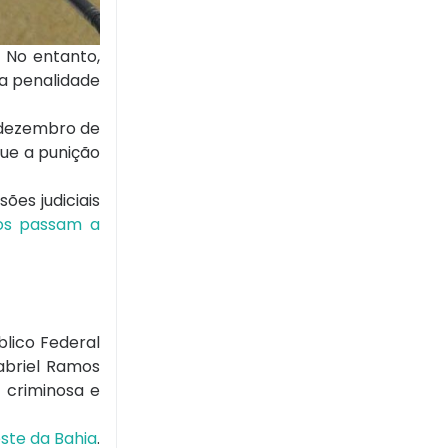
 No entanto,
 a penalidade
e dezembro de
que a punição
es judiciais
os passam a
blico Federal
abriel Ramos
 criminosa e
ste da Bahia
.