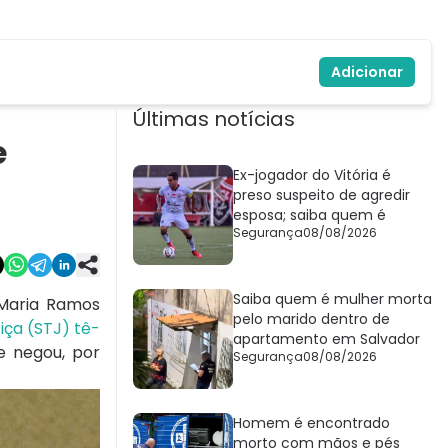
Adicionar
Últimas notícias
e
Ex-jogador do Vitória é
preso suspeito de agredir
esposa; saiba quem é
Segurança
08/08/2026
Saiba quem é mulher morta
 Maria Ramos
pelo marido dentro de
iça (STJ) tê-
apartamento em Salvador
te negou, por
Segurança
08/08/2026
Homem é encontrado
morto com mãos e pés