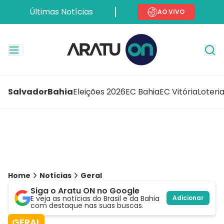
Últimas Notícias
AO VIVO
Salvador
Bahia
Eleições 2026
EC Bahia
EC Vitória
Loteri
Home
Notícias
Geral
Siga o Aratu ON no Google
E veja as notícias do Brasil e da Bahia
Adicionar
com destaque nas suas buscas.
GERAL