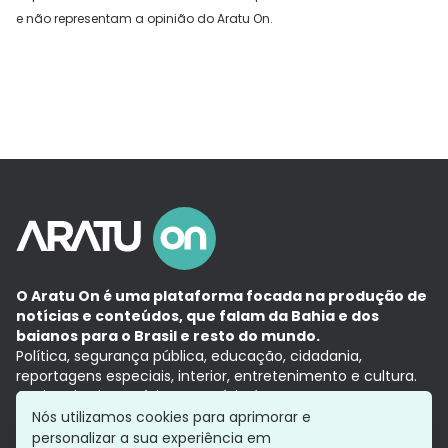
e não representam a opinião do Aratu On.
O Aratu On é uma plataforma focada na produção de
notícias e conteúdos, que falam da Bahia e dos
baianos para o Brasil e resto do mundo.
Política, segurança pública, educação, cidadania,
reportagens especiais, interior, entretenimento e cultura.
Aqui, tudo vira notícia e a notícia é no tempo presente,
com a credibilidade do
Grupo Aratu.
Nós utilizamos cookies para aprimorar e
Grupo Aratu
Política de privacidade
Anuncie conosco
personalizar a sua experiência em