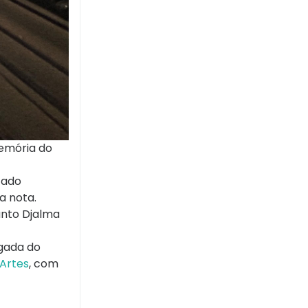
memória do
tado
a nota.
anto Djalma
egada do
Artes
, com