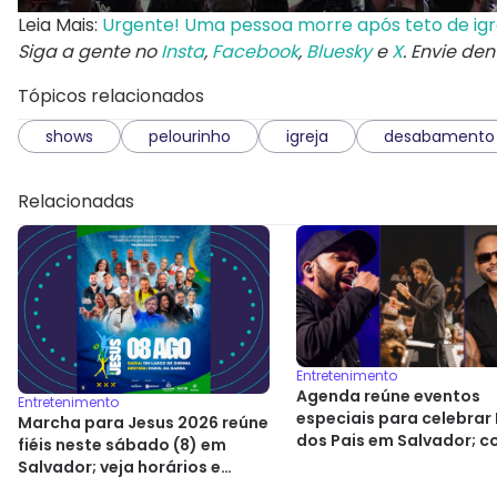
Leia Mais:
Urgente! Uma pessoa morre após teto de igr
Siga a gente no
Insta
,
Facebook
,
Bluesky
e
X
. Envie de
Tópicos relacionados
shows
pelourinho
igreja
desabamento
Relacionadas
Entretenimento
Agenda reúne eventos
Entretenimento
especiais para celebrar
Marcha para Jesus 2026 reúne
dos Pais em Salvador; c
fiéis neste sábado (8) em
Salvador; veja horários e
trajeto