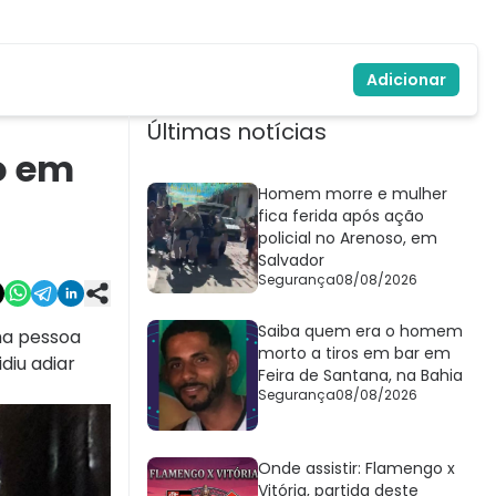
Adicionar
Últimas notícias
o em
Homem morre e mulher
fica ferida após ação
policial no Arenoso, em
Salvador
Segurança
08/08/2026
Saiba quem era o homem
ma pessoa
morto a tiros em bar em
diu adiar
Feira de Santana, na Bahia
Segurança
08/08/2026
Onde assistir: Flamengo x
Vitória, partida deste