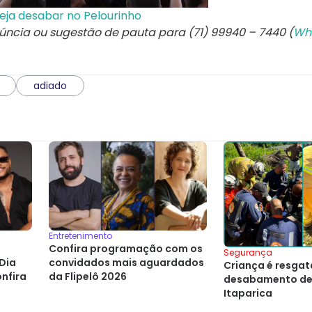
eja desabar no Pelourinho
núncia ou sugestão de pauta para (71) 99940 – 7440 (
Wh
adiado
Entretenimento
Confira programação com os
Segurança
 Dia
convidados mais aguardados
Criança é resga
onfira
da Flipelô 2026
desabamento de
Itaparica