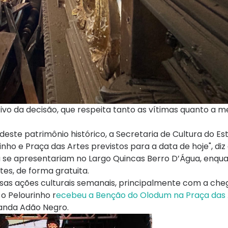
ivo da decisão, que respeita tanto as vítimas quanto a 
este patrimônio histórico, a Secretaria de Cultura do Es
o e Praça das Artes previstos para a data de hoje", diz 
a se apresentariam no Largo Quincas Berro D’Água, enqu
tes, de forma gratuita.
ersas ações culturais semanais, principalmente com a ch
 o Pelourinho r
ecebeu a Benção do Olodum na Praça das 
banda Adão Negro.