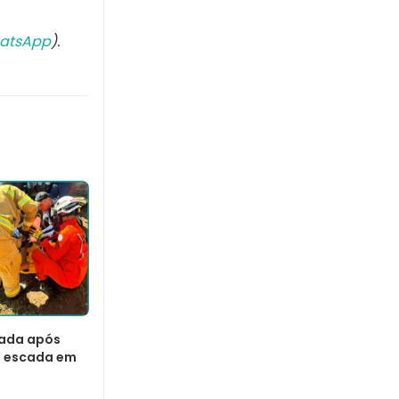
atsApp
).
tada após
 escada em