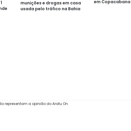
em Copacabana
 1
munições e drogas em casa
ende
usada pelo tráfico na Bahia
ão representam a opinião do Aratu On.