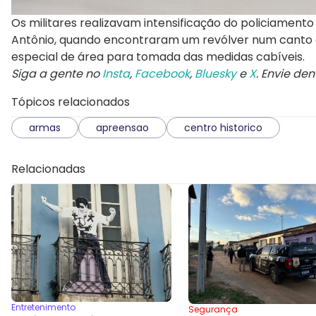
Os militares realizavam intensificação do policiament
Antônio, quando encontraram um revólver num canto d
especial de área para tomada das medidas cabíveis.
Siga a gente no
Insta
,
Facebook
,
Bluesky
e
X
. Envie de
Tópicos relacionados
armas
apreensao
centro historico
Relacionadas
Entretenimento
Segurança