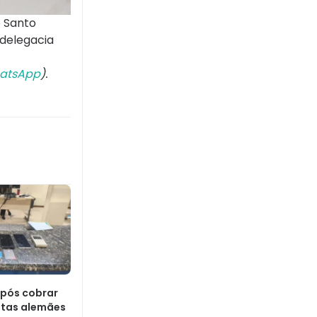
o Santo
 delegacia
atsApp
).
após cobrar
istas alemães