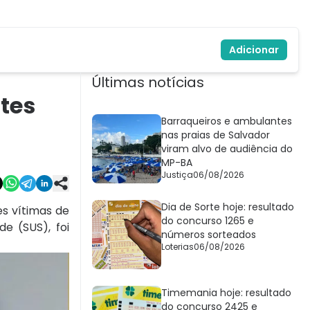
Adicionar
Últimas notícias
tes
Barraqueiros e ambulantes
nas praias de Salvador
viram alvo de audiência do
MP-BA
Justiça
06/08/2026
Dia de Sorte hoje: resultado
es vítimas de
do concurso 1265 e
e (SUS), foi
números sorteados
Loterias
06/08/2026
Timemania hoje: resultado
do concurso 2425 e