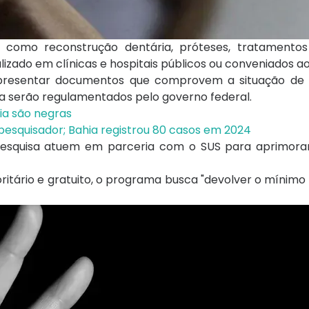
como reconstrução dentária, próteses, tratamentos
lizado em clínicas e hospitais públicos ou conveniados a
apresentar documentos que comprovem a situação de v
da serão regulamentados pelo governo federal.
ia são negras
iz pesquisador; Bahia registrou 80 casos em 2024
 pesquisa atuem em parceria com o SUS para aprimorar
ritário e gratuito, o programa busca "devolver o mínimo