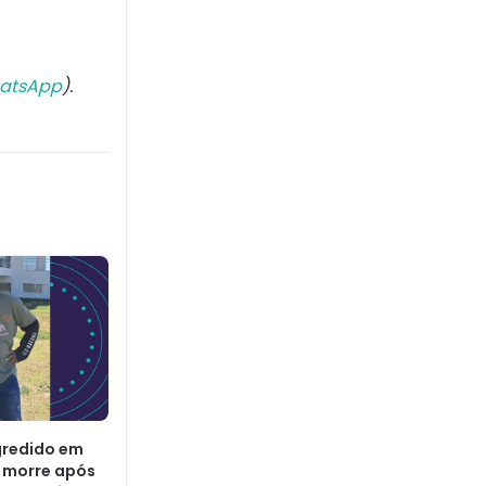
atsApp
).
gredido em
e morre após