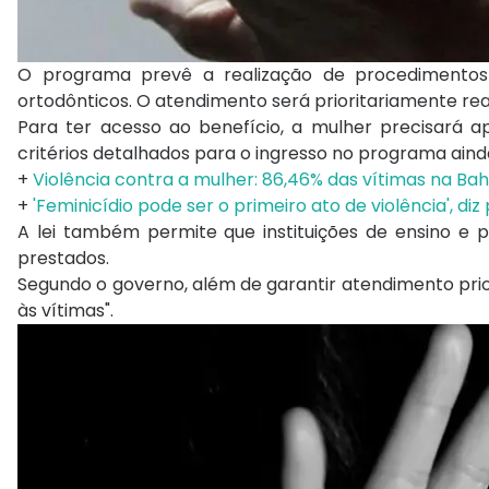
O programa prevê a realização de procedimentos 
ortodônticos. O atendimento será prioritariamente rea
Para ter acesso ao benefício, a mulher precisará 
critérios detalhados para o ingresso no programa ain
+
Violência contra a mulher: 86,46% das vítimas na Bah
+
'Feminicídio pode ser o primeiro ato de violência', d
A lei também permite que instituições de ensino e
prestados.
Segundo o governo, além de garantir atendimento prio
às vítimas".