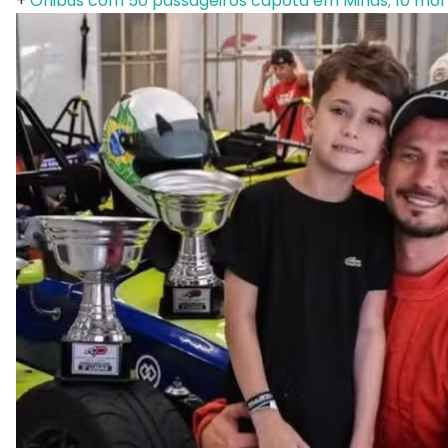
+
Ônibus com 50 passageiros capota em Minas; 10 morr