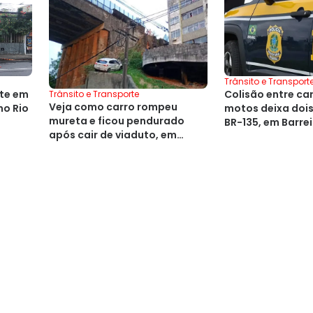
Trânsito e Transport
te em
Colisão entre ca
Trânsito e Transporte
Veja como carro rompeu
no Rio
motos deixa doi
mureta e ficou pendurado
BR-135, em Barre
após cair de viaduto, em
Salvador