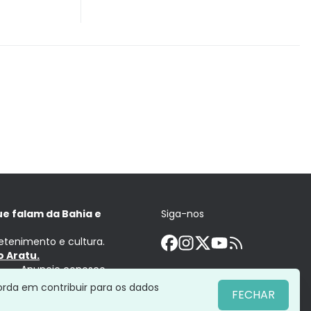
ue falam da Bahia e
Siga-nos
retenimento e cultura.
 Aratu.
Anuncie conosco
orda em contribuir para os dados
FECHAR