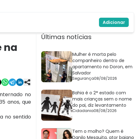
Adicionar
Últimas notícias
e na
Mulher é morta pelo
companheiro dentro de
apartamento no Doron, em
Salvador
Segurança
08/08/2026
Bahia é o 2° estado com
internado no
mais crianças sem o nome
 35 anos, que
do pai, diz levantamento
Cidadania
08/08/2026
a no sentido
Tem o molho? Quem é
Danilo Mesquita, ator baiano