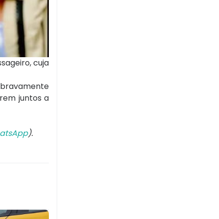
sageiro, cuja
u bravamente
trem juntos a
atsApp
).