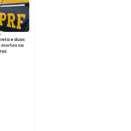
e
rreta e duas
s mortos na
iras