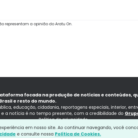
ão representam a opinião do Aratu On.
lataforma focada na produção de notícias e conteúdos, q
Brasil e resto do mundo.
ública, educação, cidadania, reportagens especiais, interior, ent
ia e a notícia é no tempo presente, com a credibilidade do
Grupo
Política de privacidade
a experiência em nosso site. Ao continuar navegando, você conc
acidade
e consulte nossa
Política de Cookies.