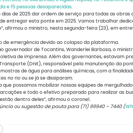
da e 15 pessoas desaparecidas
.
dias de 2025 dar ordem de serviço para todas as obras 
o de entregar esta ponte em 2025. Vamos trabalhar ded
, afirmou o ministro, nesta segunda-feira (23), em entre
ado de emergência devido ao colapso da plataforma.
o governador de Tocantins, Wanderlei Barbosa, o minist
coletiva de imprensa. Além dos governantes, estavam pr
Transporte (Dnit), responsável pela manutenção da pon
ostras de água para análises químicas, com a finalidad
s no rio ou se já se dissiparam.
 que possamos mobilizar nossas equipes de mergulhador
rcações e todo o efetivo preparado para realizar as bu
 estão dentro deles”, afirmou o coronel.
núncia ou sugestão de pauta para (71) 99940 – 7440 (
Wh