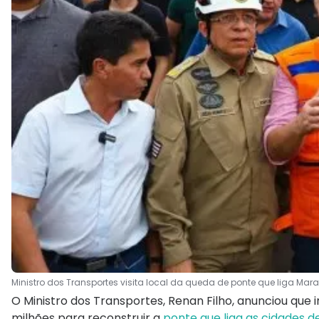
Ministro dos Transportes visita local da queda de ponte que liga Ma
O Ministro dos Transportes, Renan Filho, anunciou que 
milhões para reconstruir a
ponte que liga as cidades d