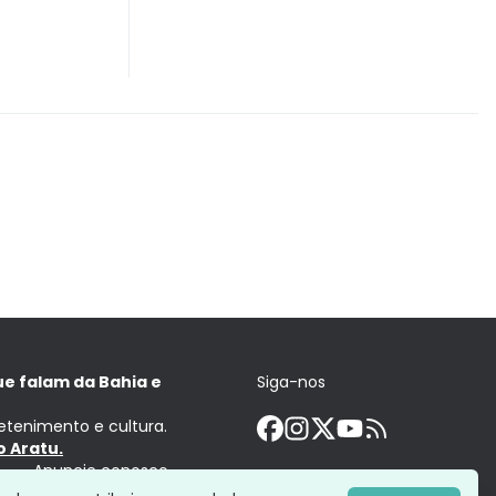
ue falam da Bahia e
Siga-nos
retenimento e cultura.
 Aratu.
Anuncie conosco