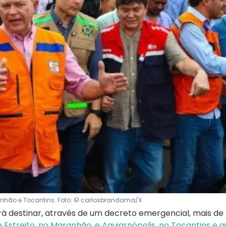
ranhão e Tocantins. Foto: © carlosbrandama/X
irá destinar, através de um decreto emergencial, mais de
e Estreito, no Maranhão, e Aguiarnópolis, no Tocantins e