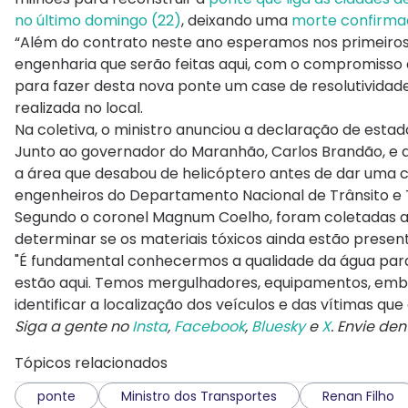
no último domingo (22)
, deixando uma
morte confirma
“Além do contrato neste ano esperamos nos primeiros 
engenharia que serão feitas aqui, com o compromiss
para fazer desta nova ponte um case de resolutividade”
realizada no local.
Na coletiva, o ministro anunciou a declaração de est
Junto ao governador do Maranhão, Carlos Brandão, e a
a área que desabou de helicóptero antes de dar uma 
engenheiros do Departamento Nacional de Trânsito e 
Segundo o coronel Magnum Coelho, foram coletadas am
determinar se os materiais tóxicos ainda estão presente
"É fundamental conhecermos a qualidade da água para
estão aqui. Temos mergulhadores, equipamentos, emba
identificar a localização dos veículos e das vítimas que
Siga a gente no
Insta
,
Facebook
,
Bluesky
e
X
. Envie de
Tópicos relacionados
ponte
Ministro dos Transportes
Renan Filho