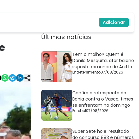
Adicionar
Últimas notícias
e
Tem o molho? Quem é
Danilo Mesquita, ator baiano
suposto romance de Anitta
Entretenimento
07/08/2026
Confira o retrospecto do
Bahia contra o Vasco; times
se enfrentam no domingo
Futebol
07/08/2026
Super Sete hoje: resultado
do concurso 883 e números