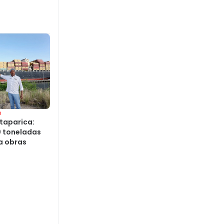
e
taparica:
0 toneladas
a obras