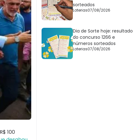
sorteados
Loterias
07/08/2026
Dia de Sorte hoje: resultado
do concurso 1266 e
números sorteados
Loterias
07/08/2026
 R$ 100
 que desabou