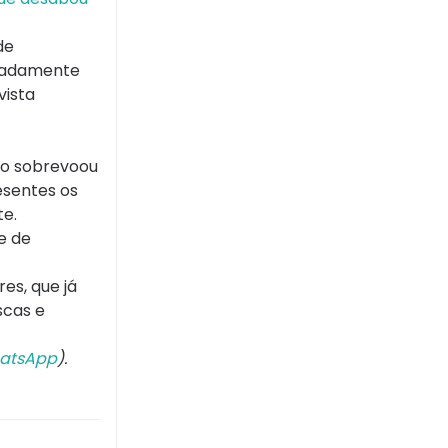
de
icadamente
vista
ro sobrevoou
esentes os
te.
e de
es, que já
scas e
atsApp
).