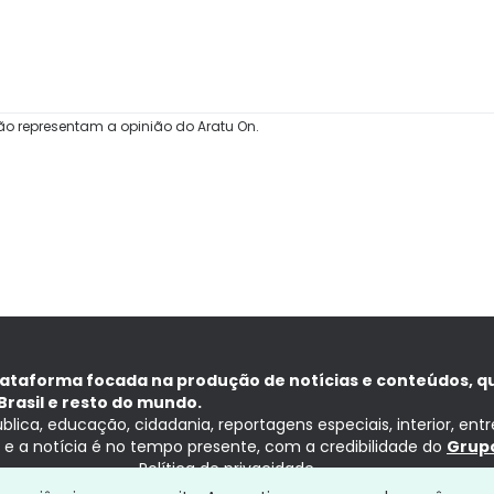
ão representam a opinião do Aratu On.
lataforma focada na produção de notícias e conteúdos, q
Brasil e resto do mundo.
ública, educação, cidadania, reportagens especiais, interior, ent
ia e a notícia é no tempo presente, com a credibilidade do
Grupo
Política de privacidade