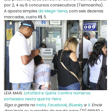
por 2, 4 ou 8 concursos consecutivos (Teimosinha).
A aposta simples
da Mega-Sena
, com seis dezenas
marcadas, custa R$ 5.
LEIA MAIS:
Lotofácil e Quina: Confira números
sorteados nesta quarta-feira
Siga a gente no
Insta
,
Facebook
,
Bluesky
e
X
. Envie
denúncia ou sugestão de pauta para (71) 99940 –