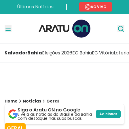
Últimas Notícias
AO VIVO
Salvador
Bahia
Eleições 2026
EC Bahia
EC Vitória
Loteri
Home
Notícias
Geral
Siga o Aratu ON no Google
E veja as notícias do Brasil e da Bahia
Adicionar
com destaque nas suas buscas.
GERAL