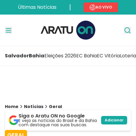
Últimas Notícias
AO VIVO
Salvador
Bahia
Eleições 2026
EC Bahia
EC Vitória
Loteri
Home
Notícias
Geral
Siga o Aratu ON no Google
E veja as notícias do Brasil e da Bahia
Adicionar
com destaque nas suas buscas.
GERAL