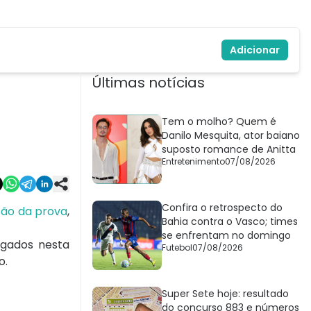
Adicionar
Últimas notícias
Tem o molho? Quem é
Danilo Mesquita, ator baiano
suposto romance de Anitta
Entretenimento
07/08/2026
Confira o retrospecto do
são da prova
,
Bahia contra o Vasco; times
se enfrentam no domingo
lgados nesta
Futebol
07/08/2026
o.
Super Sete hoje: resultado
do concurso 883 e números