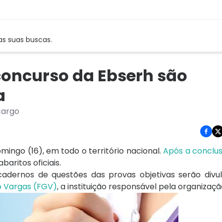
as suas buscas.
concurso da Ebserh são
a
cargo
ingo (16), em todo o território nacional.
Após a conclu
aritos oficiais.
 cadernos de questões das provas objetivas serão divu
o Vargas (FGV)
, a instituição responsável pela organizaçã