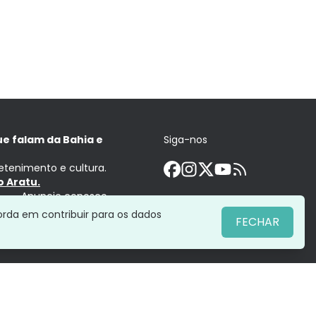
ue falam da Bahia e
Siga-nos
retenimento e cultura.
 Aratu.
Anuncie conosco
orda em contribuir para os dados
FECHAR