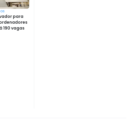
sos
vador para
oordenadores
á 190 vagas