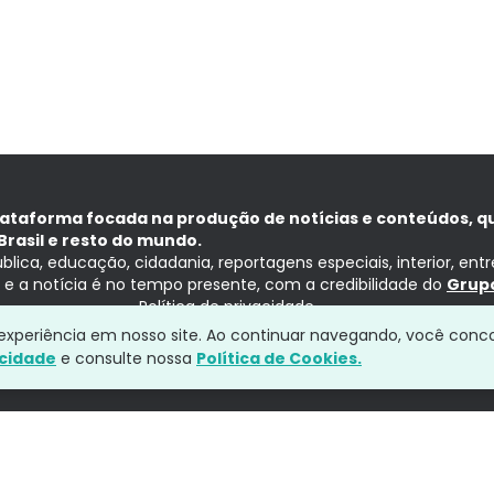
lataforma focada na produção de notícias e conteúdos, q
Brasil e resto do mundo.
ública, educação, cidadania, reportagens especiais, interior, ent
ia e a notícia é no tempo presente, com a credibilidade do
Grupo
Política de privacidade
a experiência em nosso site. Ao continuar navegando, você conc
acidade
e consulte nossa
Política de Cookies.