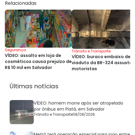
Relacionadas
Segurança
Trânsito e Transporte
VÍDEO: assalto em loja de
VÍDEO: buraco embaixo de
cosméticos causa prejuízo de
viaduto da BR-324 assusta
R$ 10 mil em Salvador
motoristas
Últimas notícias
VÍDEO: homem morre após ser atropelado
por ônibus em Piatã, em Salvador
Trânsito e Transporte
08/08/2026
Metrô terá operação especial para jogo entre