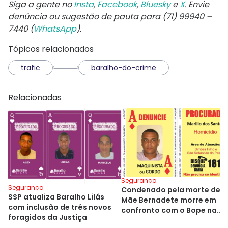
Siga a gente no
Insta
,
Facebook
,
Bluesky
e
X
. Envie
denúncia ou sugestão de pauta para (71) 99940 –
7440 (
WhatsApp
).
Tópicos relacionados
trafic
baralho-do-crime
Relacionadas
Segurança
Segurança
Condenado pela morte de
SSP atualiza Baralho Lilás
Mãe Bernadete morre em
com inclusão de três novos
confronto com o Bope na
foragidos da Justiça
Bahia