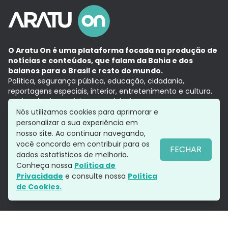
O Aratu On é uma plataforma focada na produção de
notícias e conteúdos, que falam da Bahia e dos
baianos para o Brasil e resto do mundo.
Política, segurança pública, educação, cidadania,
reportagens especiais, interior, entretenimento e cultura.
Aqui, tudo vira notícia e a notícia é no tempo presente,
com a credibilidade do
Grupo Aratu.
Nós utilizamos cookies para aprimorar e
Grupo Aratu
Política de privacidade
Anuncie conosco
personalizar a sua experiência em
nosso site. Ao continuar navegando,
você concorda em contribuir para os
FECHAR
dados estatísticos de melhoria.
Siga-nos
Conheça nossa
Política de
Privacidade
e consulte nossa
Política
de Cookies.