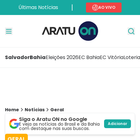
Últimas Notícias
AO VIVO
Salvador
Bahia
Eleições 2026
EC Bahia
EC Vitória
Loteri
Home
Notícias
Geral
Siga o Aratu ON no Google
E veja as notícias do Brasil e da Bahia
Adicionar
com destaque nas suas buscas.
GERAL