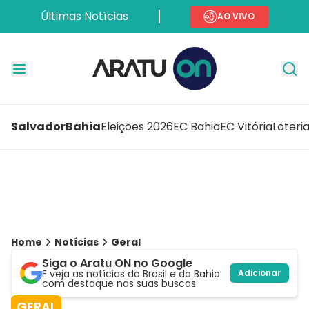
Últimas Notícias
AO VIVO
Salvador
Bahia
Eleições 2026
EC Bahia
EC Vitória
Loteri
Home
Notícias
Geral
Siga o Aratu ON no Google
E veja as notícias do Brasil e da Bahia
Adicionar
com destaque nas suas buscas.
GERAL