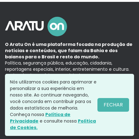
O Aratu On é uma plataforma focada na produção de
notícias e conteúdos, que falam da Bahia e dos
baianos para o Brasil e resto do mundo.
Política, segurança pública, educação, cidadania,
reportagens especiais, interior, entretenimento e cultura.
Aqui, tudo vira notícia e a notícia é no tempo presente,
com a credibilidade do
Grupo Aratu.
Nós utilizamos cookies para aprimorar e
Grupo Aratu
Política de privacidade
Anuncie conosco
personalizar a sua experiência em
nosso site. Ao continuar navegando,
você concorda em contribuir para os
FECHAR
dados estatísticos de melhoria.
Siga-nos
Conheça nossa
Política de
Privacidade
e consulte nossa
Política
de Cookies.