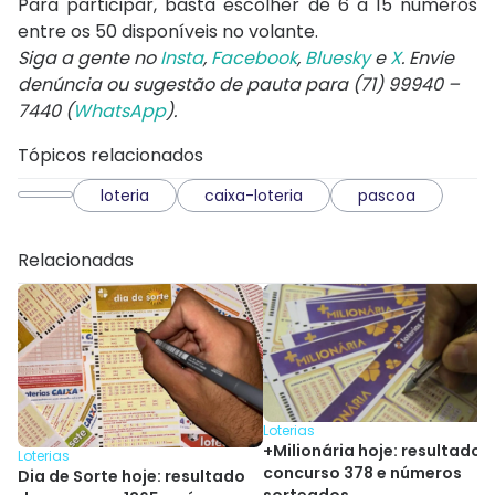
Para participar, basta escolher de 6 a 15 números
entre os 50 disponíveis no volante.
Siga a gente no
Insta
,
Facebook
,
Bluesky
e
X
. Envie
denúncia ou sugestão de pauta para (71) 99940 –
7440 (
WhatsApp
).
Tópicos relacionados
loteria
caixa-loteria
pascoa
Relacionadas
Loterias
+Milionária hoje: resultado 
Loterias
concurso 378 e números
Dia de Sorte hoje: resultado