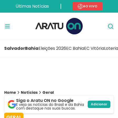
Últimas Notícias
AO VIVO
Salvador
Bahia
Eleições 2026
EC Bahia
EC Vitória
Loteri
Home
Notícias
Geral
Siga o Aratu ON no Google
E veja as notícias do Brasil e da Bahia
Adicionar
com destaque nas suas buscas.
GERAL