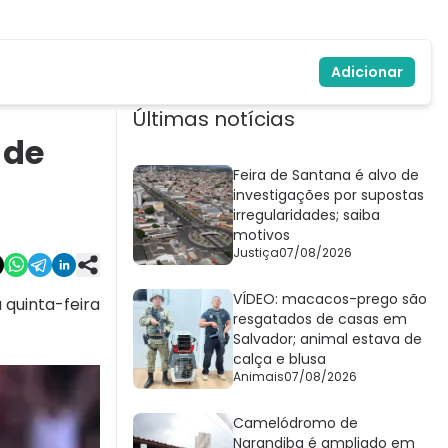
Adicionar
Últimas notícias
 de
Feira de Santana é alvo de
investigações por supostas
irregularidades; saiba
motivos
Justiça
07/08/2026
VÍDEO: macacos-prego são
 quinta-feira
resgatados de casas em
Salvador; animal estava de
calça e blusa
Animais
07/08/2026
Camelódromo de
Narandiba é ampliado em