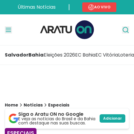
Últimas Notícias
AO VIVO
Salvador
Bahia
Eleições 2026
EC Bahia
EC Vitória
Loteri
Home
Notícias
Especiais
Siga o Aratu ON no Google
E veja as notícias do Brasil e da Bahia
Adicionar
com destaque nas suas buscas.
ESPECIAIS