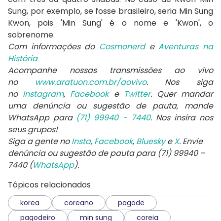
Sung, por exemplo, se fosse brasileiro, seria Min Sung
Kwon, pois 'Min Sung' é o nome e 'Kwon', o
sobrenome.
Com informações do
Cosmonerd
e
Aventuras na
História
Acompanhe nossas transmissões ao vivo
no
www.aratuon.com.br/aovivo
. Nos siga
no
Instagram
,
Facebook
e
Twitter
. Quer mandar
uma denúncia ou sugestão de pauta, mande
WhatsApp para
(71) 99940 - 7440
. Nos insira nos
seus grupos!
Siga a gente no
Insta
,
Facebook
,
Bluesky
e
X
. Envie
denúncia ou sugestão de pauta para (71) 99940 –
7440 (
WhatsApp
).
Tópicos relacionados
korea
coreano
pagode
pagodeiro
min sung
coreia