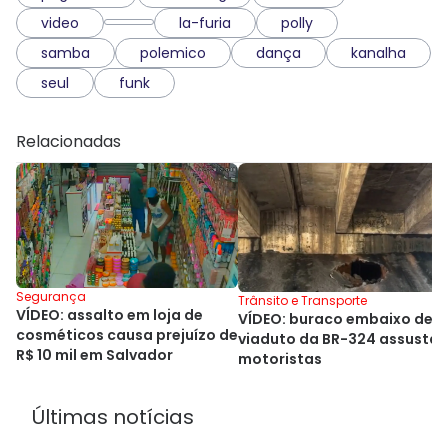
video
la-furia
polly
samba
polemico
dança
kanalha
seul
funk
Relacionadas
Segurança
Trânsito e Transporte
VÍDEO: assalto em loja de
VÍDEO: buraco embaixo de
cosméticos causa prejuízo de
viaduto da BR-324 assusta
R$ 10 mil em Salvador
motoristas
Últimas notícias