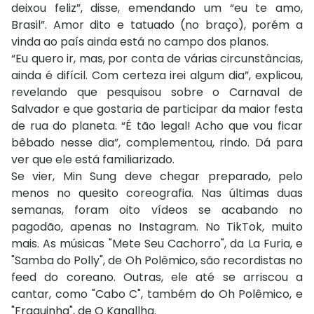
deixou feliz”, disse, emendando um “eu te amo,
Brasil”. Amor dito e tatuado (no braço), porém a
vinda ao país ainda está no campo dos planos.
“Eu quero ir, mas, por conta de várias circunstâncias,
ainda é difícil. Com certeza irei algum dia”, explicou,
revelando que pesquisou sobre o Carnaval de
Salvador e que gostaria de participar da maior festa
de rua do planeta. “É tão legal! Acho que vou ficar
bêbado nesse dia”, complementou, rindo. Dá para
ver que ele está familiarizado.
Se vier, Min Sung deve chegar preparado, pelo
menos no quesito coreografia. Nas últimas duas
semanas, foram oito vídeos se acabando no
pagodão, apenas no Instagram. No TikTok, muito
mais. As músicas "Mete Seu Cachorro", da La Furia, e
"Samba do Polly", de Oh Polêmico, são recordistas no
feed do coreano. Outras, ele até se arriscou a
cantar, como "Cabo C", também do Oh Polêmico, e
"Fraquinha", de O Kanallha.