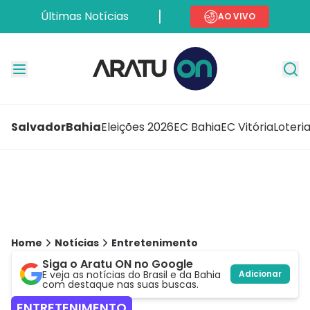
Últimas Notícias
AO VIVO
Salvador
Bahia
Eleições 2026
EC Bahia
EC Vitória
Loteri
Home
Notícias
Entretenimento
Siga o Aratu ON no Google
E veja as notícias do Brasil e da Bahia
Adicionar
com destaque nas suas buscas.
ENTRETENIMENTO