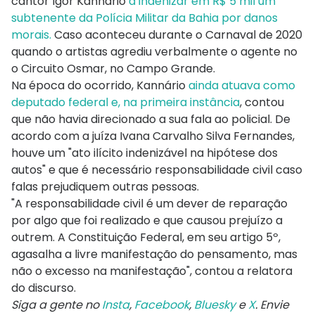
cantor Igor Kannário
a indenizar em R$ 5 mil um
subtenente da Polícia Militar da Bahia por danos
morais.
Caso aconteceu durante o Carnaval de 2020
quando o artistas agrediu verbalmente o agente no
o Circuito Osmar, no Campo Grande.
Na época do ocorrido, Kannário
ainda atuava como
deputado federal e, na primeira instância
, contou
que não havia direcionado a sua fala ao policial. De
acordo com a juíza Ivana Carvalho Silva Fernandes,
houve um "ato ilícito indenizável na hipótese dos
autos" e que é necessário responsabilidade civil caso
falas prejudiquem outras pessoas.
"A responsabilidade civil é um dever de reparação
por algo que foi realizado e que causou prejuízo a
outrem. A Constituição Federal, em seu artigo 5º,
agasalha a livre manifestação do pensamento, mas
não o excesso na manifestação", contou a relatora
do discurso.
Siga a gente no
Insta
,
Facebook
,
Bluesky
e
X
. Envie