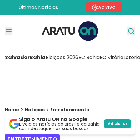
Últimas Notícias
AO VIVO
Salvador
Bahia
Eleições 2026
EC Bahia
EC Vitória
Loteri
Home
Notícias
Entretenimento
Siga o Aratu ON no Google
E veja as notícias do Brasil e da Bahia
Adicionar
com destaque nas suas buscas.
ENTRETENIMENTO