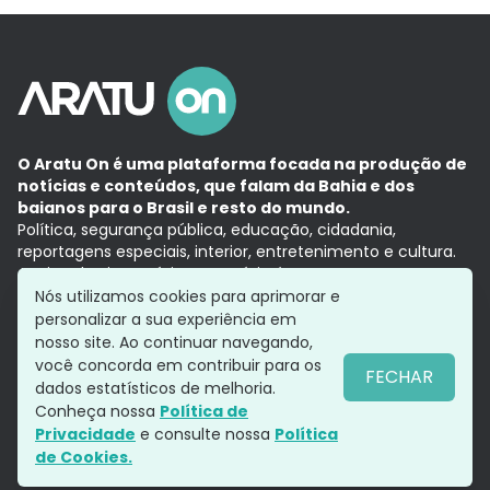
O Aratu On é uma plataforma focada na produção de
notícias e conteúdos, que falam da Bahia e dos
baianos para o Brasil e resto do mundo.
Política, segurança pública, educação, cidadania,
reportagens especiais, interior, entretenimento e cultura.
Aqui, tudo vira notícia e a notícia é no tempo presente,
com a credibilidade do
Grupo Aratu.
Nós utilizamos cookies para aprimorar e
Grupo Aratu
Política de privacidade
Anuncie conosco
personalizar a sua experiência em
nosso site. Ao continuar navegando,
você concorda em contribuir para os
FECHAR
dados estatísticos de melhoria.
Siga-nos
Conheça nossa
Política de
Privacidade
e consulte nossa
Política
de Cookies.