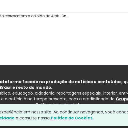
ão representam a opinião do Aratu On.
lataforma focada na produção de notícias e conteúdos, q
Brasil e resto do mundo.
ública, educação, cidadania, reportagens especiais, interior, ent
ia e a notícia é no tempo presente, com a credibilidade do
Grupo
Política de privacidade
a experiência em nosso site. Ao continuar navegando, você conc
acidade
e consulte nossa
Política de Cookies.