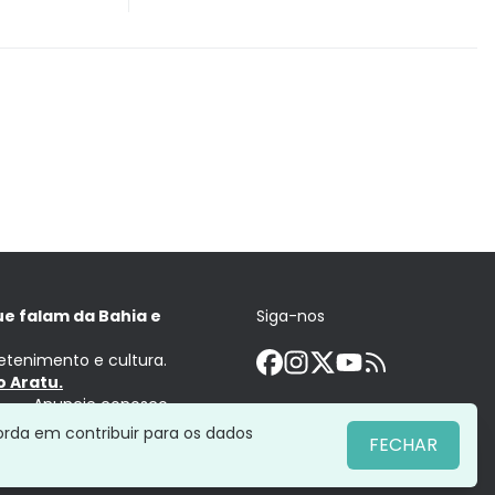
ue falam da Bahia e
Siga-nos
retenimento e cultura.
 Aratu.
Anuncie conosco
orda em contribuir para os dados
FECHAR