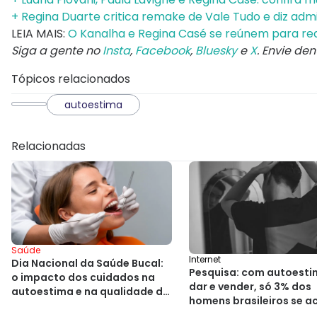
+ Regina Duarte critica remake de Vale Tudo e diz adm
LEIA MAIS:
O Kanalha e Regina Casé se reúnem para real
Siga a gente no
Insta
,
Facebook
,
Bluesky
e
X
. Envie de
Tópicos relacionados
autoestima
Relacionadas
Saúde
Internet
Dia Nacional da Saúde Bucal:
Pesquisa: com autoesti
o impacto dos cuidados na
dar e vender, só 3% dos
autoestima e na qualidade de
homens brasileiros se 
vida
feios