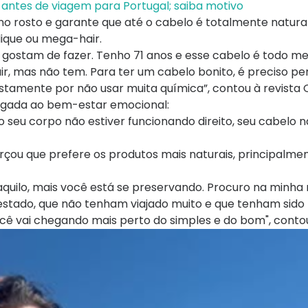
o antes de viagem para Portugal; saiba motivo
o rosto e garante que até o cabelo é totalmente natur
ique ou mega-hair.
s gostam de fazer. Tenho 71 anos e esse cabelo é todo m
 mas não tem. Para ter um cabelo bonito, é preciso pe
stamente por não usar muita química”, contou à revista
ligada ao bem-estar emocional:
 seu corpo não estiver funcionando direito, seu cabelo 
rçou que prefere os produtos mais naturais, principalme
aquilo, mais você está se preservando. Procuro na minha 
u estado, que não tenham viajado muito e que tenham sido 
cê vai chegando mais perto do simples e do bom", conto