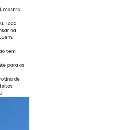
al, mesmo
eu. Todo
nsar na
 Quem.
não tem
nte para os
rotina de
feitas
u.