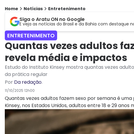
Home
Notícias
Entretenimento
Siga o Aratu ON no Google
E veja as notícias do Brasil e da Bahia com destaque n
ENTRETENIMENTO
Quantas vezes adultos f
revela média e impactos
Estudo do Instituto Kinsey mostra quantas vezes adult
da prática regular
Por
Da redação
.
11/10/2025 12h00
Quantas vezes adultos fazem sexo por semana é uma 
Kinsey, nos Estados Unidos, adultos entre 18 e 29 ano