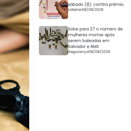
sábado (8); confira prêmio
Loterias
08/08/2026
Sobe para 27 o número de
mulheres mortas após
serem baleadas em
Salvador e RMS
Segurança
08/08/2026