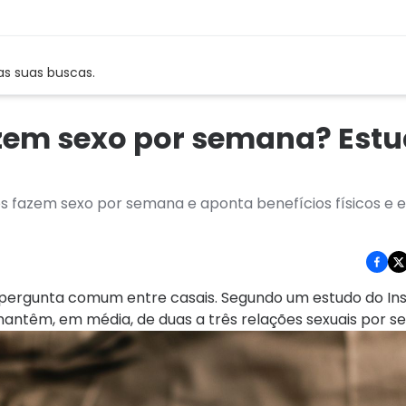
as suas buscas.
azem sexo por semana? Est
os fazem sexo por semana e aponta benefícios físicos e 
pergunta comum entre casais. Segundo um estudo do Ins
s mantêm, em média, de duas a três relações sexuais por 