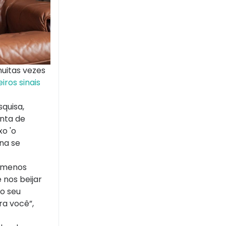
uitas vezes
iros sinais
quisa,
enta de
o 'o
na se
r menos
 nos beijar
o seu
ra você”,