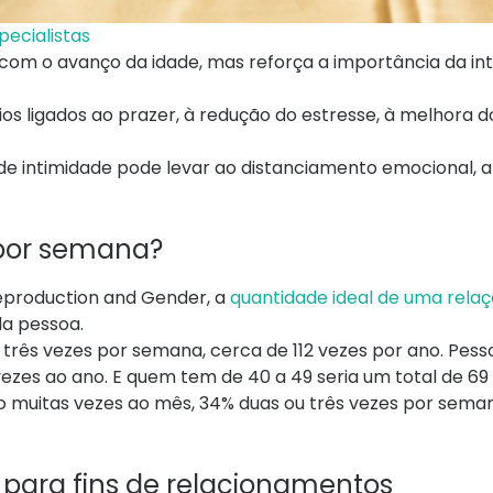
ecialistas
r com o avanço da idade, mas reforça a importância da in
ios ligados ao prazer, à redução do estresse, à melhora 
 intimidade pode levar ao distanciamento emocional, a
 por semana?
Reproduction and Gender, a
quantidade ideal de uma relaç
da pessoa.
 a três vezes por semana, cerca de 112 vezes por ano. Pess
vezes ao ano. E quem tem de 40 a 49 seria um total de 69
o muitas vezes ao mês, 34% duas ou três vezes por sema
o para fins de relacionamentos