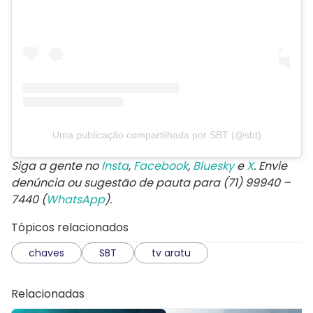
Uma publicação compartilhada por SBT (@sbt)
Siga a gente no
Insta
,
Facebook
,
Bluesky
e
X
. Envie
denúncia ou sugestão de pauta para (71) 99940 –
7440 (
WhatsApp
).
Tópicos relacionados
chaves
SBT
tv aratu
Relacionadas