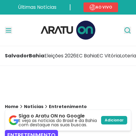
Últimas Notícias
AO VIVO
Salvador
Bahia
Eleições 2026
EC Bahia
EC Vitória
Loteri
Home
Notícias
Entretenimento
Siga o Aratu ON no Google
E veja as notícias do Brasil e da Bahia
Adicionar
com destaque nas suas buscas.
ENTRETENIMENTO