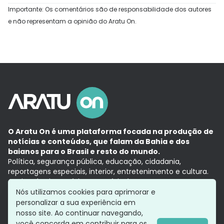
Importante: Os comentários são de responsabilidade dos autores
e não representam a opinião do Aratu On.
O Aratu On é uma plataforma focada na produção de
notícias e conteúdos, que falam da Bahia e dos
baianos para o Brasil e resto do mundo.
Política, segurança pública, educação, cidadania,
reportagens especiais, interior, entretenimento e cultura.
Aqui, tudo vira notícia e a notícia é no tempo presente,
com a credibilidade do
Grupo Aratu.
Nós utilizamos cookies para aprimorar e
Grupo Aratu
Política de privacidade
Anuncie conosco
personalizar a sua experiência em
nosso site. Ao continuar navegando,
você concorda em contribuir para os