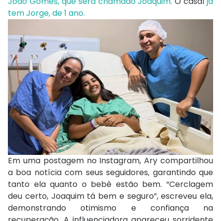
João Gomes, que será chamado Joaquim.
O casal
já
tem Jorge, de 1 ano.
Em uma postagem no Instagram, Ary compartilhou
a boa notícia com seus seguidores, garantindo que
tanto ela quanto o bebê estão bem. “Cerclagem
deu certo, Joaquim tá bem e seguro”, escreveu ela,
demonstrando otimismo e confiança na
recuperação. A influenciadora apareceu sorridente