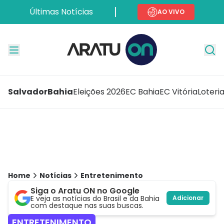
Últimas Notícias
AO VIVO
Salvador
Bahia
Eleições 2026
EC Bahia
EC Vitória
Loteri
Home
Notícias
Entretenimento
Siga o Aratu ON no Google
E veja as notícias do Brasil e da Bahia
Adicionar
com destaque nas suas buscas.
ENTRETENIMENTO