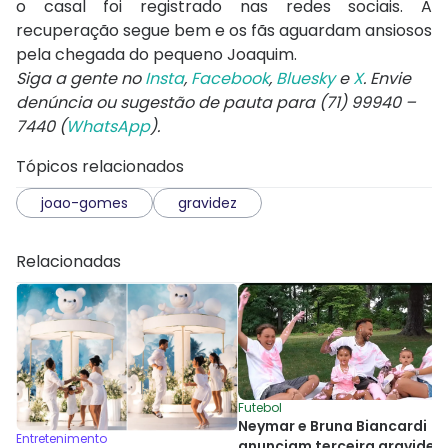
o casal foi registrado nas redes sociais. A
recuperação segue bem e os fãs aguardam ansiosos
pela chegada do pequeno Joaquim.
Siga a gente no
Insta
,
Facebook
,
Bluesky
e
X
. Envie
denúncia ou sugestão de pauta para (71) 99940 –
7440 (
WhatsApp
).
Tópicos relacionados
joao-gomes
gravidez
Relacionadas
Futebol
Neymar e Bruna Biancardi
Entretenimento
anunciam terceira gravidez