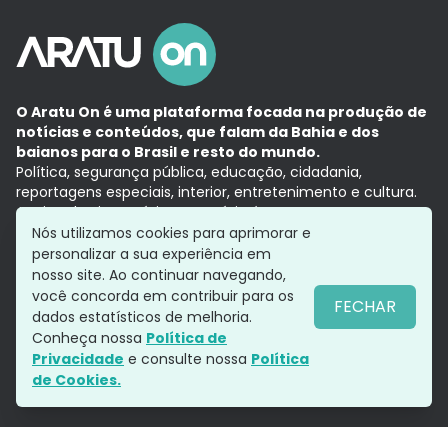
O Aratu On é uma plataforma focada na produção de
notícias e conteúdos, que falam da Bahia e dos
baianos para o Brasil e resto do mundo.
Política, segurança pública, educação, cidadania,
reportagens especiais, interior, entretenimento e cultura.
Aqui, tudo vira notícia e a notícia é no tempo presente,
com a credibilidade do
Grupo Aratu.
Nós utilizamos cookies para aprimorar e
Grupo Aratu
Política de privacidade
Anuncie conosco
personalizar a sua experiência em
nosso site. Ao continuar navegando,
você concorda em contribuir para os
FECHAR
dados estatísticos de melhoria.
Siga-nos
Conheça nossa
Política de
Privacidade
e consulte nossa
Política
de Cookies.