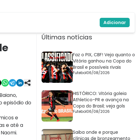
Adicionar
Últimas notícias
de
Faz o PIX, CBF! Veja quanto o
Vitória ganhou na Copa do
Brasil e possíveis rivais
Futebol
06/08/2026
HISTÓRICO: Vitória goleia
Baiano,
Athletico-PR e avança na
o episódio do
Copa do Brasil; veja gols
Futebol
06/08/2026
micos e
as e até a
 Naomi.
Saiba onde e porque
clínicas de bronzeamento