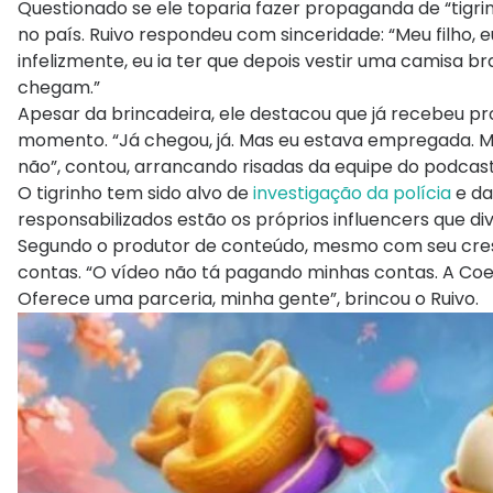
Questionado se ele toparia fazer propaganda de “tigrinh
no país. Ruivo respondeu com sinceridade: “Meu filho
infelizmente, eu ia ter que depois vestir uma camisa br
chegam.”
Apesar da brincadeira, ele destacou que já recebeu 
momento. “Já chegou, já. Mas eu estava empregada. Me
não”, contou, arrancando risadas da equipe do podcast
O tigrinho tem sido alvo de
investigação da polícia
e da
responsabilizados estão os próprios influencers que d
Segundo o produtor de conteúdo, mesmo com seu cres
contas. “O vídeo não tá pagando minhas contas. A Coel
Oferece uma parceria, minha gente”, brincou o Ruivo.