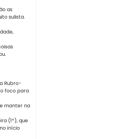
ão as
o sulista.
idade,
coisas
ou.
ena Rubro-
 o foco para
se manter na
.
ra (1º), que
no início