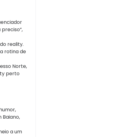
uenciador
preciso”,
o reality.
a rotina de
esso Norte,
ity perto
 humor,
m Baiano,
meio a um