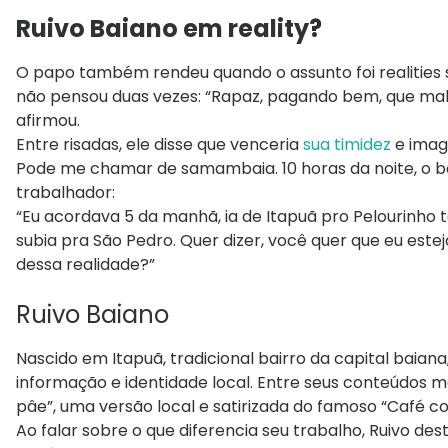
Ruivo Baiano em reality?
O papo também rendeu quando o assunto foi realities s
não pensou duas vezes: “Rapaz, pagando bem, que mal 
afirmou.
Entre risadas, ele disse que venceria
sua timidez
e imagi
Pode me chamar de samambaia. 10 horas da noite, o b
trabalhador:
“Eu acordava 5 da manhã, ia de Itapuã pro Pelourinho 
subia pra São Pedro. Quer dizer, você quer que eu estej
dessa realidade?”
Ruivo Baiano
Nascido em Itapuã, tradicional bairro da capital baian
informação e identidade local. Entre seus conteúdos m
pâe”, uma versão local e satirizada do famoso “Café co
Ao falar sobre o que diferencia seu trabalho, Ruivo de