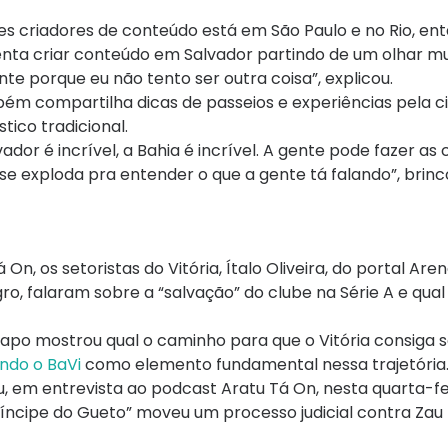
es criadores de conteúdo está em São Paulo e no Rio, ent
nta criar conteúdo em Salvador partindo de um olhar muit
te porque eu não tento ser outra coisa”, explicou.
mbém compartilha dicas de passeios e experiências pela c
ico tradicional.
dor é incrível, a Bahia é incrível. A gente pode fazer as 
se exploda pra entender o que a gente tá falando”, brinc
 On, os setoristas do Vitória, Ítalo Oliveira, do portal Ar
o, falaram sobre a “salvação” do clube na Série A e qual
apo mostrou qual o caminho para que o Vitória consiga 
ndo o BaVi
como elemento fundamental nessa trajetória
u, em entrevista ao podcast Aratu Tá On, nesta quarta-fei
Príncipe do Gueto” moveu um processo judicial contra Zau 