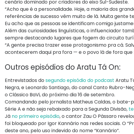
cenário dominado por criadores do eixo Sul-Sudeste.
“Acho que é a personalidade. Hoje, a maioria dos grand
referências de sucesso vêm muito de lá. Muita gente te
Eu acho que as pessoas se identificam comigo justamen
Além das curiosidades linguísticas, o influenciador ta
sempre destacando lugares que fogem do circuito turíst
“A gente precisa trazer esse protagonismo pra cá. Salva
acontecerem daqui pra fora — e o povo lá de fora que 
Outros episódios do Aratu Tá On:
Entrevistados do
segundo episódio do podcast
Aratu Tá
Negra, e Leonardo Santiago, do canal Canto Rubro-Negr
o Clássico BaVi, do próximo dia 16 de setembro.
Comandando pelo jornalista Matheus Caldas, o bate-p
Série A e não seja rebaixado para a Segunda Divisão,
te
Já
no primeiro episódio
, o cantor Zau O Pássaro revelo
foi bloqueado por Igor Kannário nas redes sociais. O “
deste ano, pelo uso indevido do nome “Kannário”.