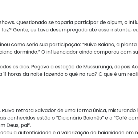
hows. Questionado se toparia participar de algum, o infl
faz? Gente, eu tava desempregada até esse instante, eu 
nou como seria sua participação: “Ruivo Baiano, a planta d
aiano dormindo.” O influenciador ainda comparou com su
todos os dias. Pegava a estação de Mussurunga, depois Ac
a 11 horas da noite fazendo o quê na rua? O que é um real
a, Ruivo retrata Salvador de uma forma única, misturando
ais conhecidos estão o “Dicionário Baianês” e o “Café co
m Deus, pai”.
stacou a autenticidade e a valorização da baianidade em 