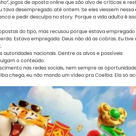
o”, jogos de aposta online que são alvo de críticas e rest
, eu tava desempregado até ontem. Se eles viessem nessa
anca e pedir desculpa no story. Porque a vida adulta é iss
propostas do tipo, mas recusou porque estava empregado
rda. Estava empregada. Deus não dá as cobras. Eu tive 
.
s autoridades nacionais. Dentre os alvos e possíveis
ivulgam o conteúdo.
cimento nas redes sociais, nem sempre as oportunidad
ba chega, eu não mando um vídeo pra Coelba. Ela só acei