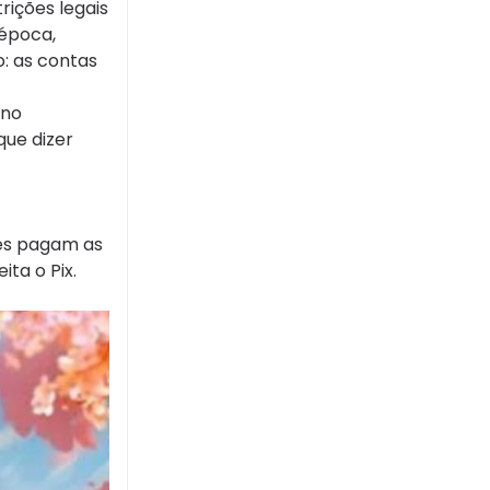
rições legais
 época,
o: as contas
 no
que dizer
es pagam as
ta o Pix.