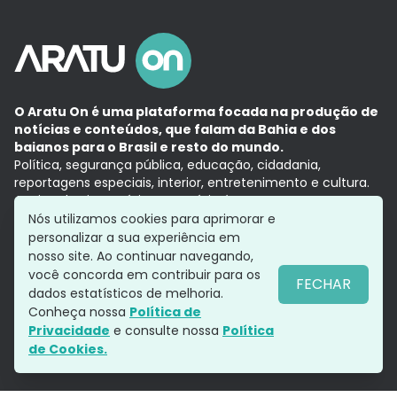
O Aratu On é uma plataforma focada na produção de
notícias e conteúdos, que falam da Bahia e dos
baianos para o Brasil e resto do mundo.
Política, segurança pública, educação, cidadania,
reportagens especiais, interior, entretenimento e cultura.
Aqui, tudo vira notícia e a notícia é no tempo presente,
com a credibilidade do
Grupo Aratu.
Nós utilizamos cookies para aprimorar e
Grupo Aratu
Política de privacidade
Anuncie conosco
personalizar a sua experiência em
nosso site. Ao continuar navegando,
você concorda em contribuir para os
FECHAR
dados estatísticos de melhoria.
Siga-nos
Conheça nossa
Política de
Privacidade
e consulte nossa
Política
de Cookies.