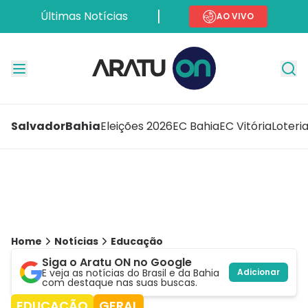
Últimas Notícias
AO VIVO
Salvador
Bahia
Eleições 2026
EC Bahia
EC Vitória
Loteri
Home
Notícias
Educação
Siga o Aratu ON no Google
E veja as notícias do Brasil e da Bahia
Adicionar
com destaque nas suas buscas.
EDUCAÇÃO
GERAL