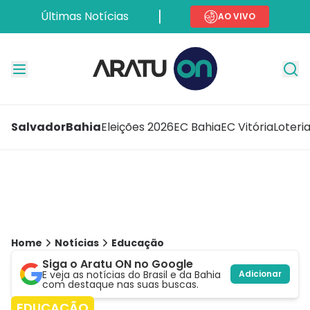
Últimas Notícias
AO VIVO
Salvador
Bahia
Eleições 2026
EC Bahia
EC Vitória
Loteri
Home
Notícias
Educação
Siga o Aratu ON no Google
E veja as notícias do Brasil e da Bahia
Adicionar
com destaque nas suas buscas.
EDUCAÇÃO