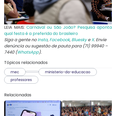
LEIA MAIS:
Carnaval ou São João? Pesquisa aponta
qual festa é a preferida do brasileiro
Siga a gente no
Insta
,
Facebook
,
Bluesky
e
X
. Envie
denúncia ou sugestão de pauta para (71) 99940 –
7440 (
WhatsApp
).
Tópicos relacionados
mec
ministerio-da-educacao
professores
Relacionadas