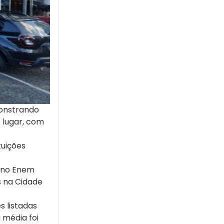
emonstrando
º lugar, com
tuições
, no Enem
s na Cidade
 listadas
 média foi