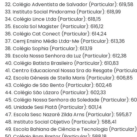
32. Colégio Adventista de Salvador (Particular): 619,58
33. Instituto Social Pindorama (Particular): 618,99
34. Colégio Lince Ltda (Particular): 618,15
35. Escola Sol Magister (Particular): 616,12
36. Colégio Cat Conect (Particular): 614,24
37. Cemj Ensino Médio Ltda-Me (Particular): 613,36
38. Colégio Sophia (Particular): 613,19
39. Escola Nossa Senhora da Luz (Particular): 612,38
40. Colégio Batista Brasileiro (Particular): 610,83
41. Centro Educacional Nossa Sra do Resgate (Particular
42. Escola Gênesis de Stella Maris (Particular): 606,85
43. Colégio de São Bento (Particular): 602,48
44. Colégio São Lázaro (Particular): 602,33
45. Colégio Nossa Senhora da Soledade (Particular): 60
46. Unidade Sesi Piatã (Particular): 601,14
47. Escola Sesc Nazaré Zilda Arns (Particular): 595,87
48. Instituto Social Objetivo (Particular): 588,41
49. Escola Bahiana de Ciência e Tecnologia (Particular)
50. Colégio Bom Pastor (Particular): 588,18