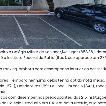
meiro é Colégio Militar de Salvador,14º lugar (658,36), d
 é o Instituto Federal da Bahia (Ifba), que aparece em 27
 o ranking, embora com desempenho inferior ao das insti
ilitares – embora nenhuma delas tenha obtido nota média
io (67º), Dendezeiros (69º) e João Florêncio (84º), todo
de II.
icas com desempenhos preocupantes: das 215 instituições
o do Colégio Estadual Vera Lux, em Nova Brasília, cuja nota