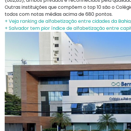
(682,83), ambos privados e reconhecidos pela qualidad
Outras instituições que compõem o top 10 são o Colégio 
todos com notas médias acima de 680 pontos.
+ Veja ranking de alfabetização entre cidades da Bahia;
+ Salvador tem pior índice de alfabetização entre capit