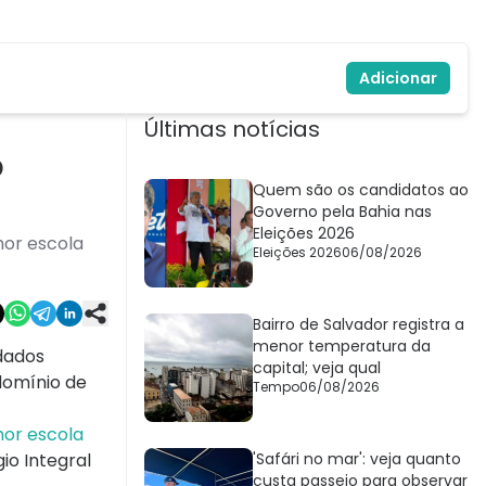
Adicionar
Últimas notícias
o
Quem são os candidatos ao
Governo pela Bahia nas
Eleições 2026
hor escola
Eleições 2026
06/08/2026
Bairro de Salvador registra a
menor temperatura da
dados
capital; veja qual
domínio de
Tempo
06/08/2026
or escola
io Integral
'Safári no mar': veja quanto
custa passeio para observar