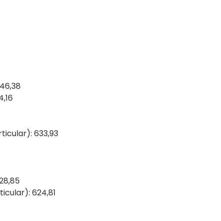
646,38
4,16
ticular): 633,93
28,85
icular): 624,81