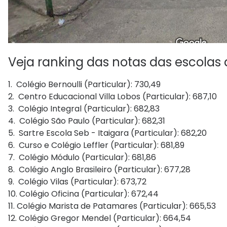
Veja ranking das notas das escolas
1. Colégio Bernoulli (Particular): 730,49
2. Centro Educacional Villa Lobos (Particular): 687,10
3. Colégio Integral (Particular): 682,83
4. Colégio São Paulo (Particular): 682,31
5. Sartre Escola Seb - Itaigara (Particular): 682,20
6. Curso e Colégio Leffler (Particular): 681,89
7. Colégio Módulo (Particular): 681,86
8. Colégio Anglo Brasileiro (Particular): 677,28
9. Colégio Vilas (Particular): 673,72
10. Colégio Oficina (Particular): 672,44
11. Colégio Marista de Patamares (Particular): 665,53
12. Colégio Gregor Mendel (Particular): 664,54