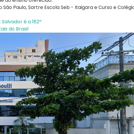
e do ensino oferecido.
São Paulo, Sartre Escola Seb - Itaigara e Curso e Colégio 
 Salvador é a 182ª
ais do Brasil