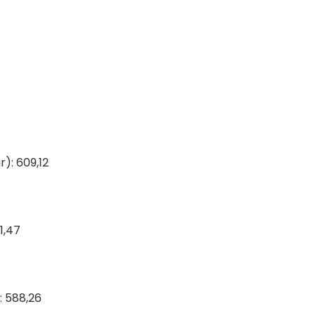
): 609,12
1,47
: 588,26