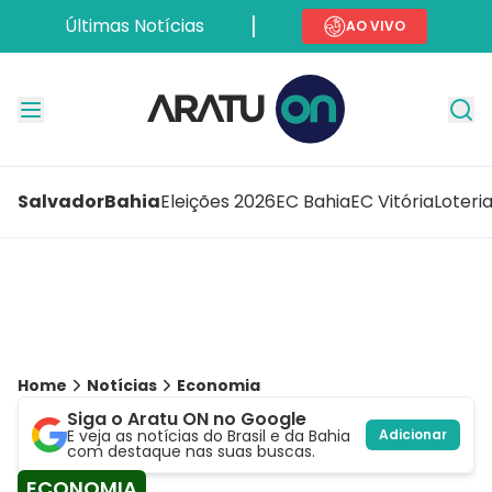
Últimas Notícias
AO VIVO
Salvador
Bahia
Eleições 2026
EC Bahia
EC Vitória
Loteri
Home
Notícias
Economia
Siga o Aratu ON no Google
E veja as notícias do Brasil e da Bahia
Adicionar
com destaque nas suas buscas.
ECONOMIA