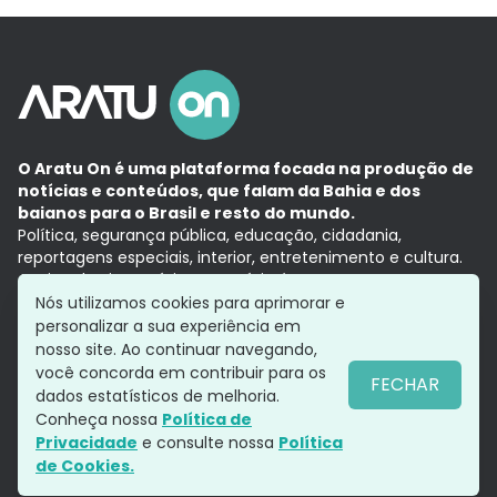
O Aratu On é uma plataforma focada na produção de
notícias e conteúdos, que falam da Bahia e dos
baianos para o Brasil e resto do mundo.
Política, segurança pública, educação, cidadania,
reportagens especiais, interior, entretenimento e cultura.
Aqui, tudo vira notícia e a notícia é no tempo presente,
com a credibilidade do
Grupo Aratu.
Nós utilizamos cookies para aprimorar e
Grupo Aratu
Política de privacidade
Anuncie conosco
personalizar a sua experiência em
nosso site. Ao continuar navegando,
você concorda em contribuir para os
FECHAR
dados estatísticos de melhoria.
Siga-nos
Conheça nossa
Política de
Privacidade
e consulte nossa
Política
de Cookies.