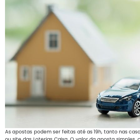
As apostas podem ser feitas até as 19h, tanto nas casa
ou site das Loterias Caixa. O valor da aposta simples