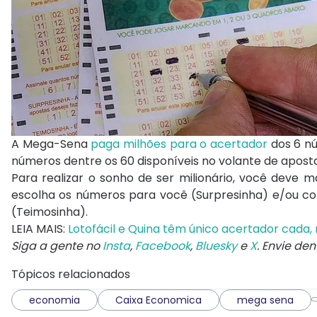
A Mega-Sena
paga milhões para o acertador
dos 6 n
números dentre os 60 disponíveis no volante de aposta
Para realizar o sonho de ser milionário, você deve 
escolha os números para você (Surpresinha) e/ou c
(Teimosinha).
LEIA MAIS:
Lotofácil e Quina têm único acertador cada, 
Siga a gente no
Insta
,
Facebook
,
Bluesky
e
X
. Envie de
Tópicos relacionados
economia
Caixa Economica
mega sena