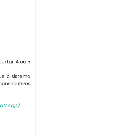
certar 4 ou 5
ue o sistema
consecutivos
atsApp
).