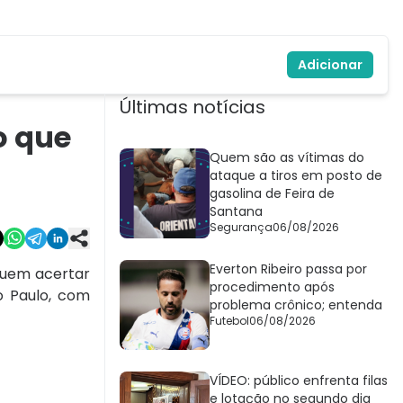
Adicionar
Últimas notícias
o que
Quem são as vítimas do
ataque a tiros em posto de
gasolina de Feira de
Santana
Segurança
06/08/2026
Everton Ribeiro passa por
uem acertar
procedimento após
ão Paulo, com
problema crônico; entenda
Futebol
06/08/2026
VÍDEO: público enfrenta filas
e lotação no segundo dia