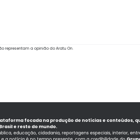
ão representam a opinião do Aratu On.
lataforma focada na produção de notícias e conteúdos, q
Brasil e resto do mundo.
ública, educação, cidadania, reportagens especiais, interior, ent
ia e a notícia é no tempo presente, com a credibilidade do
Grupo