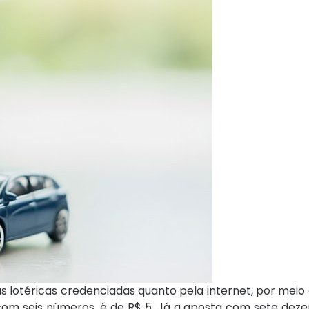
s lotéricas credenciadas quanto pela internet, por meio 
, com seis números, é de R$ 5. Já a aposta com sete dez