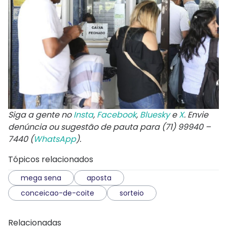
Siga a gente no
Insta
,
Facebook
,
Bluesky
e
X
. Envie
denúncia ou sugestão de pauta para (71) 99940 –
7440 (
WhatsApp
).
Tópicos relacionados
mega sena
aposta
conceicao-de-coite
sorteio
Relacionadas