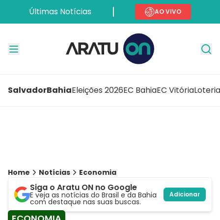
Últimas Notícias
AO VIVO
Salvador
Bahia
Eleições 2026
EC Bahia
EC Vitória
Loteri
Home
Notícias
Economia
Siga o Aratu ON no Google
E veja as notícias do Brasil e da Bahia
Adicionar
com destaque nas suas buscas.
ECONOMIA