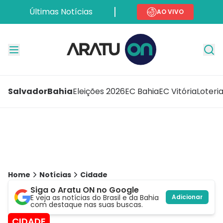
Últimas Notícias
AO VIVO
Salvador
Bahia
Eleições 2026
EC Bahia
EC Vitória
Loteri
Home
Notícias
Cidade
Siga o Aratu ON no Google
E veja as notícias do Brasil e da Bahia
Adicionar
com destaque nas suas buscas.
CIDADE