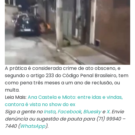
A prática é considerada crime de ato obsceno, e
segundo o artigo 233 do Código Penal Brasileiro, tem
como pena três meses a um ano de reclusão, ou
multa.
Leia Mais:
Ana Castela e Mioto: entre idas e vindas,
cantora é vista no show do ex
Siga a gente no
Insta
,
Facebook
,
Bluesky
e
X
. Envie
denúncia ou sugestão de pauta para (71) 99940 –
7440 (
WhatsApp
).