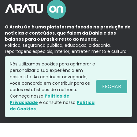
O Aratu On é uma plataforma focada na produção de
notícias e conteúdos, que falam da Bahia e dos
baianos para o Brasil e resto do mundo.
Política, segurança pública, educação, cidadania,
reportagens especiais, interior, entretenimento e cultura.
Aqui, tudo vira notícia e a notícia é no tempo presente,
com a credibilidade do
Grupo Aratu.
Nós utilizamos cookies para aprimorar e
Grupo Aratu
Política de privacidade
Anuncie conosco
personalizar a sua experiência em
nosso site. Ao continuar navegando,
você concorda em contribuir para os
FECHAR
dados estatísticos de melhoria.
Siga-nos
Conheça nossa
Política de
Privacidade
e consulte nossa
Política
de Cookies.