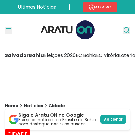
Últimas Notícias
AO VIVO
Salvador
Bahia
Eleições 2026
EC Bahia
EC Vitória
Loteri
Home
Notícias
Cidade
Siga o Aratu ON no Google
E veja as notícias do Brasil e da Bahia
Adicionar
com destaque nas suas buscas.
CIDADE