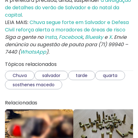
A prefeitura precisou, ainda, suspender
a divulgação
de detalhes do verão de Salvador e do natal da
capital
.
LEIA MAIS:
Chuva segue forte em Salvador e Defesa
Civil reforça alerta a moradores de áreas de risco
Siga a gente no
Insta
,
Facebook
,
Bluesky
e
X
. Envie
denúncia ou sugestão de pauta para (71) 99940 –
7440 (
WhatsApp
).
Tópicos relacionados
Chuva
salvador
tarde
quarta
sosthenes macedo
Relacionadas