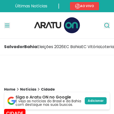
Últimas Notícias
AO VIVO
Salvador
Bahia
Eleições 2026
EC Bahia
EC Vitória
Loteri
Home
Notícias
Cidade
Siga o Aratu ON no Google
E veja as notícias do Brasil e da Bahia
Adicionar
com destaque nas suas buscas.
CIDADE