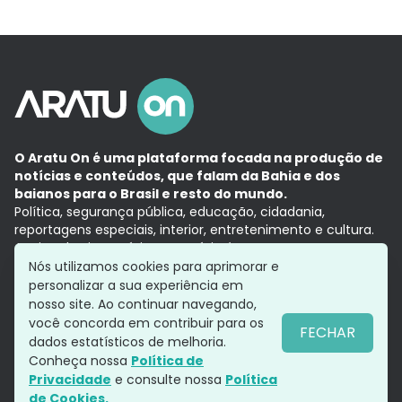
O Aratu On é uma plataforma focada na produção de
notícias e conteúdos, que falam da Bahia e dos
baianos para o Brasil e resto do mundo.
Política, segurança pública, educação, cidadania,
reportagens especiais, interior, entretenimento e cultura.
Aqui, tudo vira notícia e a notícia é no tempo presente,
com a credibilidade do
Grupo Aratu.
Nós utilizamos cookies para aprimorar e
Grupo Aratu
Política de privacidade
Anuncie conosco
personalizar a sua experiência em
nosso site. Ao continuar navegando,
você concorda em contribuir para os
FECHAR
dados estatísticos de melhoria.
Siga-nos
Conheça nossa
Política de
Privacidade
e consulte nossa
Política
de Cookies.