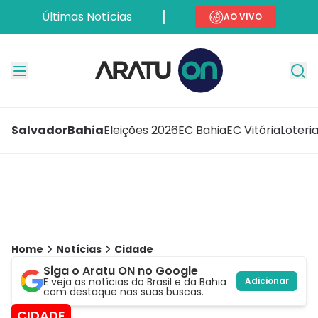
Últimas Notícias
AO VIVO
Salvador
Bahia
Eleições 2026
EC Bahia
EC Vitória
Loteri
Home
Notícias
Cidade
Siga o Aratu ON no Google
E veja as notícias do Brasil e da Bahia
Adicionar
com destaque nas suas buscas.
CIDADE