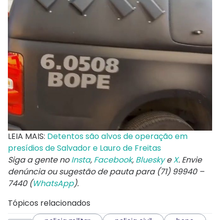
LEIA MAIS:
Detentos são alvos de operação em
presídios de Salvador e Lauro de Freitas
Siga a gente no
Insta
,
Facebook
,
Bluesky
e
X
. Envie
denúncia ou sugestão de pauta para (71) 99940 –
7440 (
WhatsApp
).
Tópicos relacionados