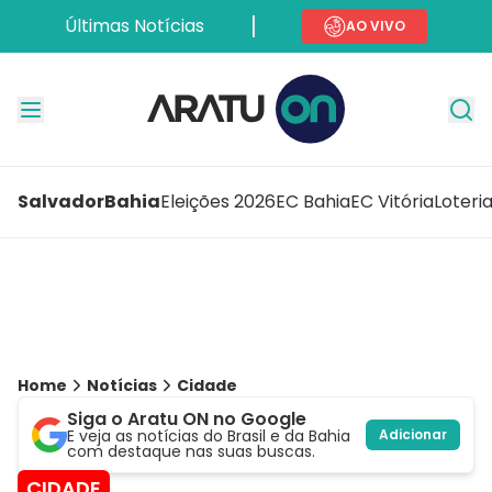
Últimas Notícias
AO VIVO
Salvador
Bahia
Eleições 2026
EC Bahia
EC Vitória
Loteri
Home
Notícias
Cidade
Siga o Aratu ON no Google
E veja as notícias do Brasil e da Bahia
Adicionar
com destaque nas suas buscas.
CIDADE