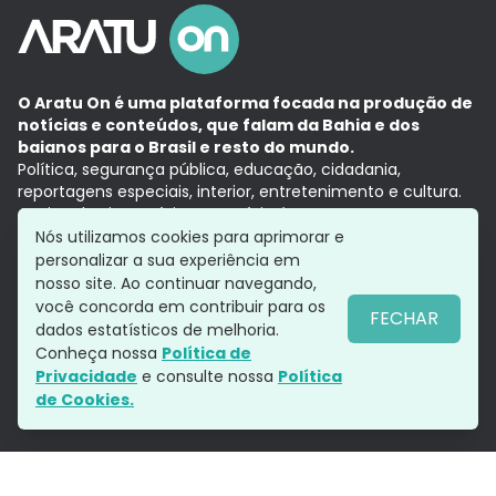
O Aratu On é uma plataforma focada na produção de
notícias e conteúdos, que falam da Bahia e dos
baianos para o Brasil e resto do mundo.
Política, segurança pública, educação, cidadania,
reportagens especiais, interior, entretenimento e cultura.
Aqui, tudo vira notícia e a notícia é no tempo presente,
com a credibilidade do
Grupo Aratu.
Nós utilizamos cookies para aprimorar e
Grupo Aratu
Política de privacidade
Anuncie conosco
personalizar a sua experiência em
nosso site. Ao continuar navegando,
você concorda em contribuir para os
FECHAR
dados estatísticos de melhoria.
Siga-nos
Conheça nossa
Política de
Privacidade
e consulte nossa
Política
de Cookies.