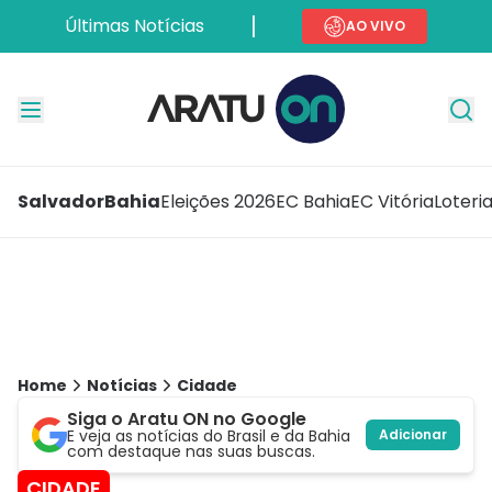
Últimas Notícias
AO VIVO
Salvador
Bahia
Eleições 2026
EC Bahia
EC Vitória
Loteri
Home
Notícias
Cidade
Siga o Aratu ON no Google
E veja as notícias do Brasil e da Bahia
Adicionar
com destaque nas suas buscas.
CIDADE