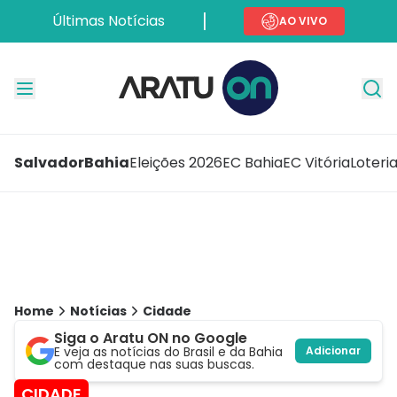
Últimas Notícias
AO VIVO
Salvador
Bahia
Eleições 2026
EC Bahia
EC Vitória
Loteri
Home
Notícias
Cidade
Siga o Aratu ON no Google
E veja as notícias do Brasil e da Bahia
Adicionar
com destaque nas suas buscas.
CIDADE