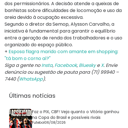
dos permissionários. A decisão atende a queixas de
banhistas sobre dificuldades de locomoção e uso da
areia devido à ocupação excessiva.
Segundo o diretor da Semop, Alysson Carvalho, a
iniciativa é fundamental para garantir o equilíbrio
entre a geração de renda dos trabalhadores e o uso
organizado do espaço público.
+
Esposa flagra marido com amante em shopping:
"tá bom o corno aí?"
Siga a gente no
Insta
,
Facebook
,
Bluesky
e
X
. Envie
denúncia ou sugestão de pauta para (71) 99940 –
7440 (
WhatsApp
).
Últimas notícias
Faz o PIX, CBF! Veja quanto o Vitória ganhou
na Copa do Brasil e possíveis rivais
Futebol
06/08/2026