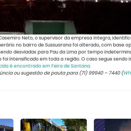
semiro Neto, o supervisor da empresa Integra, identifi
nerário no bairro de Sussuarana foi alterado, com base o
 sendo desviadas para Pau da Lima por tempo indetermin
 foi intensificado em toda a região. O caso segue sendo i
ida é encontrado em Feira de Santana
núncia ou sugestão de pauta para (71) 99940 – 7440 (
Wh