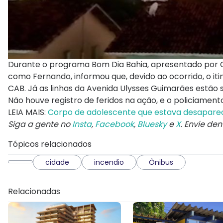
Durante o programa Bom Dia Bahia, apresentado por Ca
como Fernando, informou que, devido ao ocorrido, o iti
CAB. Já as linhas da Avenida Ulysses Guimarães estão
Não houve registro de feridos na ação, e o policiamento
LEIA MAIS:
Corpo de adolescente que estava desaparec
Siga a gente no
Insta
,
Facebook
,
Bluesky
e
X
. Envie de
Tópicos relacionados
cidade
incendio
Ônibus
Relacionadas