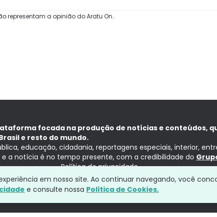
ão representam a opinião do Aratu On.
lataforma focada na produção de notícias e conteúdos, q
Brasil e resto do mundo.
ública, educação, cidadania, reportagens especiais, interior, ent
ia e a notícia é no tempo presente, com a credibilidade do
Grupo
Política de privacidade
a experiência em nosso site. Ao continuar navegando, você conc
acidade
e consulte nossa
Política de Cookies.