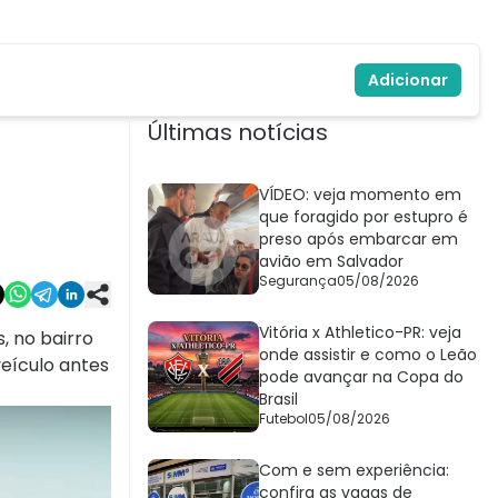
Adicionar
Últimas notícias
VÍDEO: veja momento em
que foragido por estupro é
preso após embarcar em
avião em Salvador
Segurança
05/08/2026
Vitória x Athletico-PR: veja
, no bairro
onde assistir e como o Leão
veículo antes
pode avançar na Copa do
Brasil
Futebol
05/08/2026
Com e sem experiência:
confira as vagas de