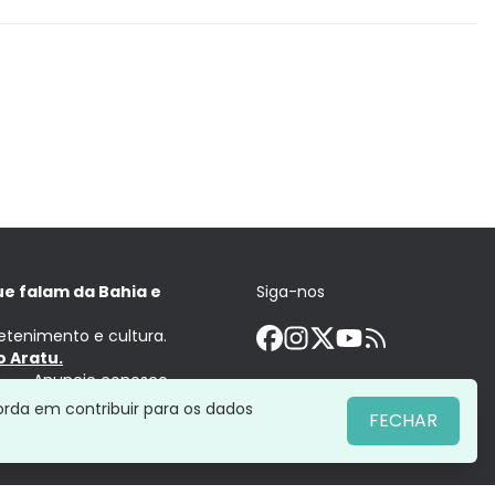
ue falam da Bahia e
Siga-nos
retenimento e cultura.
 Aratu.
Anuncie conosco
orda em contribuir para os dados
FECHAR