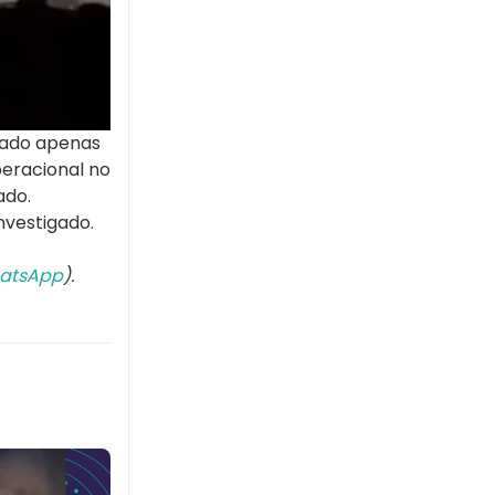
cado apenas
peracional no
ado.
nvestigado.
atsApp
).