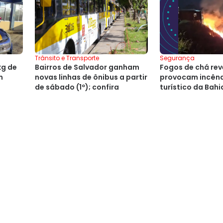
Segurança
Trânsito e Transporte
kg de
Fogos de chá re
Bairros de Salvador ganham
m
provocam incênd
novas linhas de ônibus a partir
turístico da Bahi
de sábado (1º); confira