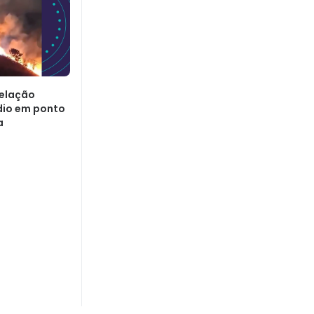
velação
io em ponto
a