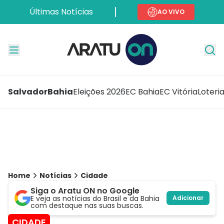
Últimas Notícias
AO VIVO
Salvador
Bahia
Eleições 2026
EC Bahia
EC Vitória
Loteri
Home
Notícias
Cidade
Siga o Aratu ON no Google
E veja as notícias do Brasil e da Bahia
Adicionar
com destaque nas suas buscas.
CIDADE