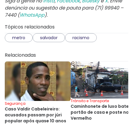
Siga a gente no
Insta
,
Facebook
,
Bluesky
e
X
. Envie
denúncia ou sugestão de pauta para (71) 99940 –
7440 (
WhatsApp
).
Tópicos relacionados
metro
salvador
racismo
Relacionadas
Trânsito e Transporte
Segurança
Caminhonete de luxo bate 
Caso Valdir Cabeleireiro:
portão de casa e poste no R
acusados passam por júri
Vermelho
popular após quase 10 anos